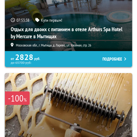
07:53:38
Купи первым!
Отдых для двоих с питанием в отеле Arthurs Spa Hotel
by Mercure в Мытищах
Московская обл., г. Мытищи, д. Ларево, ул. Хвойная, стр. 26
2828
ПОДРОБНЕЕ
от
руб.
до
65700
руб.
-100
%