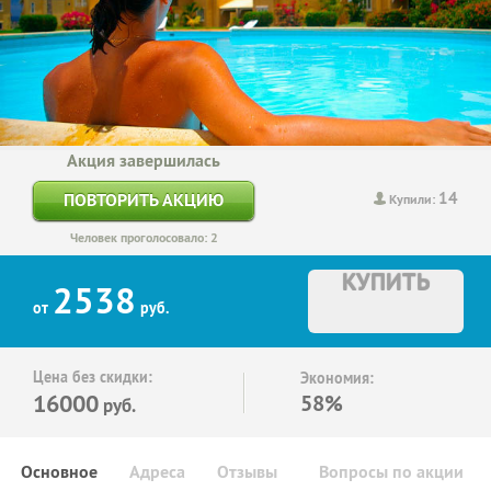
Акция завершилась
14
ПОВТОРИТЬ АКЦИЮ
Купили:
Человек проголосовало: 2
КУПИТЬ
2538
от
руб.
Цена без скидки:
Экономия:
16000
58%
руб.
Основное
Адреса
Отзывы
Вопросы по акции