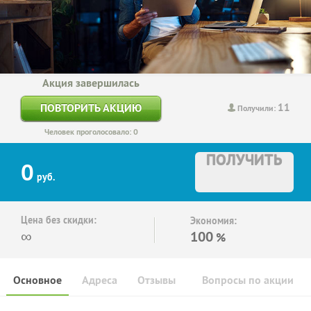
Акция завершилась
11
ПОВТОРИТЬ АКЦИЮ
Получили:
Человек проголосовало: 0
ПОЛУЧИТЬ
0
руб.
Цена без скидки:
Экономия:
∞
100
%
Основное
Адреса
Отзывы
Вопросы по акции