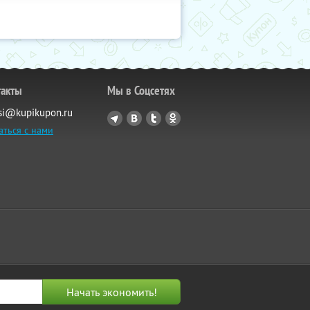
такты
Мы в Соцсетях
si@kupikupon.ru
аться с нами