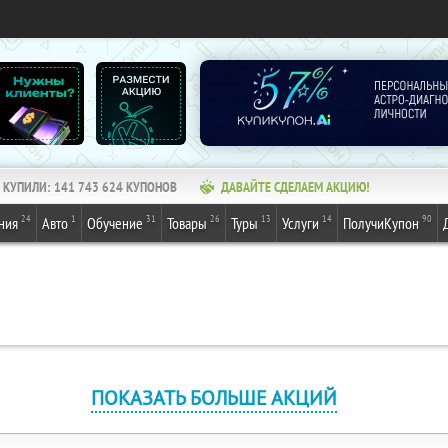
КУПИЛИ:
141 743 624
КУПОНОВ
ДАВАЙТЕ СДЕЛАЕМ АКЦИЮ!
24
1
31
26
13
14
90
ния
Авто
Обучение
Товары
Туры
Услуги
ПолучиКупон
ПОКАЗАТЬ БОЛЬШЕ АКЦИЙ