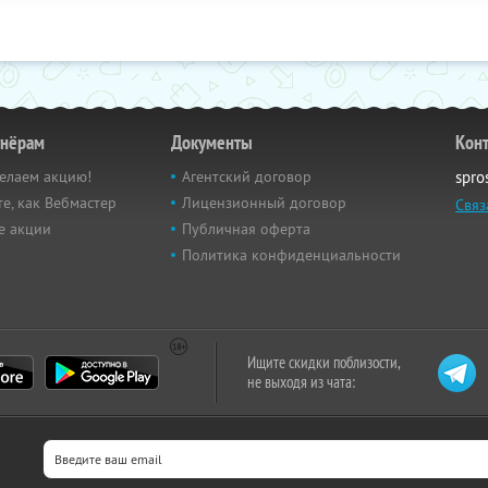
тнёрам
Документы
Кон
елаем акцию!
Агентский договор
spro
е, как Вебмастер
Лицензионный договор
Связ
е акции
Публичная оферта
Политика конфиденциальности
Ищите скидки поблизости,
не выходя из чата: