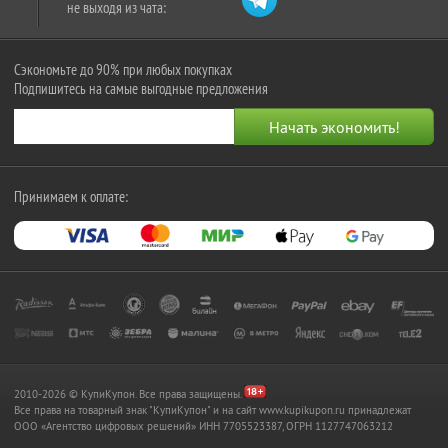
не выходя из чата:
Сэкономьте до 90% при любых покупках
Подпишитесь на самые выгодные предложения
Принимаем к оплате:
2010-2026 © КупиКупон. Все права защищены.
Все права на товарный знак "КупиКупон" и на сайт www.kupikupon.ru принадлежат
OOO «Агентство цифровых решений» ИНН 7705523387, ОГРН 1127747063212