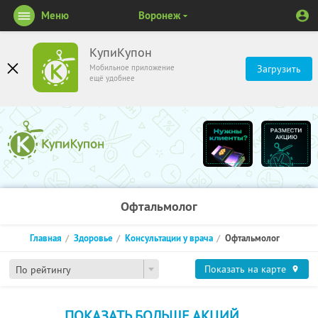
Меню
Воронеж
КупиКупон
Мобильное приложение
Загрузить
ещё удобнее
Офтальмолог
Главная
Здоровье
Консультации у врача
Офтальмолог
Показать на карте
По рейтингу
ПОКАЗАТЬ БОЛЬШЕ АКЦИЙ