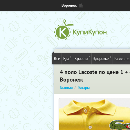
Воронеж
8
2
1
Все
Еда
Красота
Здоровье
Развлече
4 поло Lacoste по цене 1 +
Воронеж
Главная
Товары