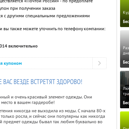
ществляется «Почтой России» - по предоплате
упон при получении заказа
Кур
тся с другими специальными предложениями
Бе
 вы также можете уточнить по телефону компании:
2014 включительно
Ра
дне
Бе
ся купоном
 ВАС ВЕЗДЕ ВСТРЕТЯТ ЗДОРОВО!
Люб
тра
ичный и очень красивый элемент одежды. Они
 место в вашем гардеробе!
Бе
тения никогда не выходила из моды. С начала 80-х
только росла, и сейчас они популярны как никогда
кой предмет одежды бывал так любим буквально во