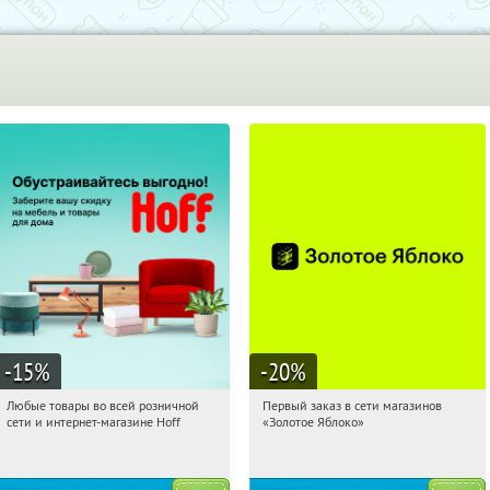
-15
%
-20
%
Любые товары во всей розничной
Первый заказ в сети магазинов
00:28:55
Получили:
83
00:28:55
Получи первым!
сети и интернет-магазине Hoff
«Золотое Яблоко»
Москва, 1-й Волоколамский проезд,
Россия
10с1