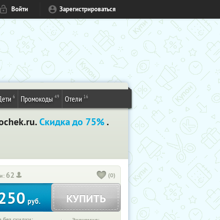
Войти
Зарегистрироваться
6
49
16
Дети
Промокоды
Отели
ochek.ru.
Скидка до 75%
.
62
(0)
и:
250
КУПИТЬ
руб.
 без скидки: