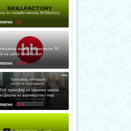
сы от онлайн-школы Skillfactory
сплатно
-5%
змещение вашей вакансии на 30
й на сайте HeadHunter
сплатно
-100%
ой трансфер от сервиса заказа
нсферов из аэропортов i'way
сплатно
-10%