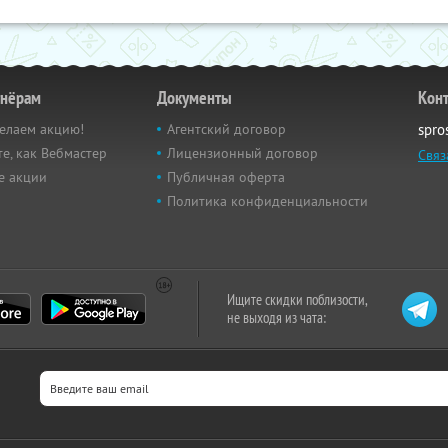
тнёрам
Документы
Кон
елаем акцию!
Агентский договор
spro
е, как Вебмастер
Лицензионный договор
Связ
е акции
Публичная оферта
Политика конфиденциальности
Ищите скидки поблизости,
не выходя из чата: