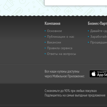
Компания
Бизнес-Пар
Основное
Давайте сд
Публикации о нас
Заработайт
Вакансии
Прошедши
Правила сервиса
Ответы на вопросы
Все наши купоны доступны
через Мобильное Приложение:
Сэкономьте до 90% при любых покупках
Подпишитесь на самые выгодные предложения