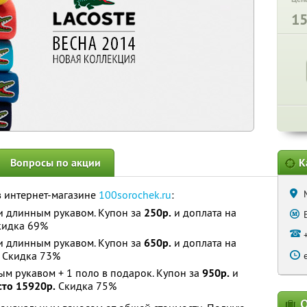
1
Вопросы по акции
К
в интернет-магазине
100sorochek.ru
:
ли длинным рукавом. Купон за
250р.
и доплата на
идка 69%
ли длинным рукавом. Купон за
650р.
и доплата на
Скидка 73%
ым рукавом + 1 поло в подарок. Купон за
950р.
и
сто 15920р.
Скидка 75%
О