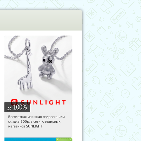
100
%
до
Бесплатная изящная подвеска или
00:28:55
Получили:
73
скидка 500р. в сети ювелирных
Россия
магазинов SUNLIGHT