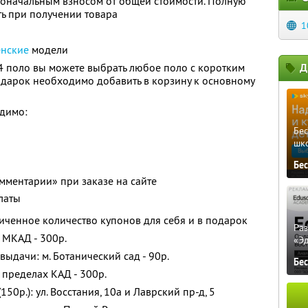
воначальным взносом от общей стоимости. Полную
ь при получении товара
1
нские
модели
4 поло вы можете выбрать любое поло с коротким
Д
одарок необходимо добавить в корзину к основному
димо:
Бе
шк
Бе
омментарии» при заказе на сайте
латы
ченное количество купонов для себя и в подарок
Ра
 МКАД - 300р.
«Э
ыдачи: м. Ботанический сад - 90р.
Бе
 пределах КАД - 300р.
50р.): ул. Восстания, 10а и Лаврский пр-д, 5