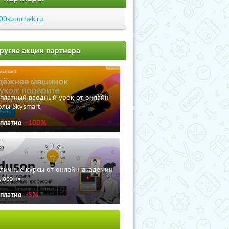
00sorochek.ru
ругие акции партнера
сплатный вводный урок от онлайн-
олы Skysmart
сплатно
-100%
зличные курсы от онлайн-академии
дюсон»
сплатно
-5%