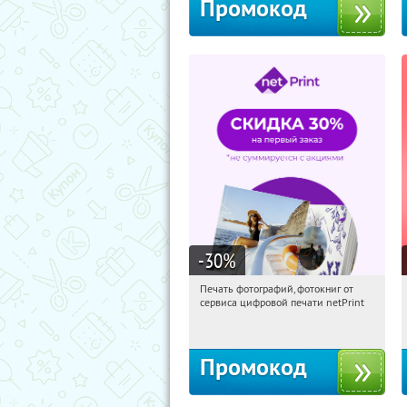
Промокод
-30
%
Печать фотографий, фотокниг от
00:28:55
Получили:
4
сервиса цифровой печати netPrint
Россия
Промокод