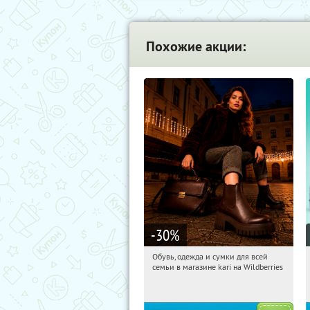
Похожие акции:
-30
%
Обувь, одежда и сумки для всей
00:28:55
Получили:
30
семьи в магазине kari на Wildberries
Россия