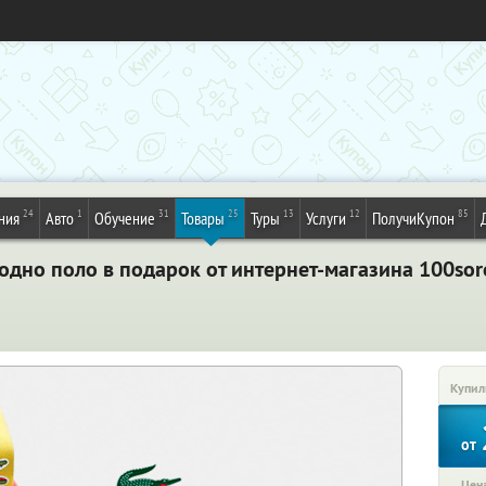
24
1
31
25
13
12
85
ния
Авто
Обучение
Товары
Туры
Услуги
ПолучиКупон
 одно поло в подарок от интернет-магазина 100sor
Купил
от
Цена