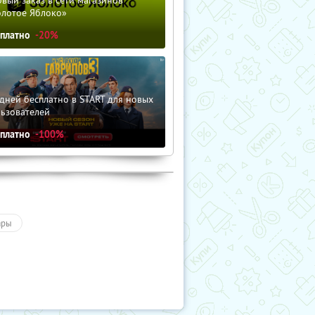
вый заказ в сети магазинов
олотое Яблоко»
сплатно
-20%
дней бесплатно в START для новых
льзователей
сплатно
-100%
ары