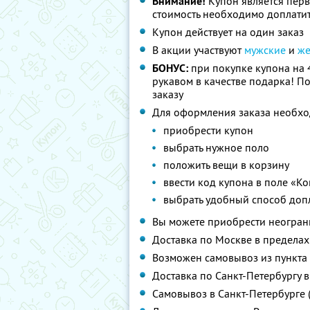
Внимание!
Купон является пер
стоимость необходимо доплатит
Купон действует на один заказ
В акции участвуют
мужские
и
же
БОНУС:
при покупке купона на 
рукавом в качестве подарка! П
заказу
Для оформления заказа необхо
приобрести купон
выбрать нужное поло
положить вещи в корзину
ввести код купона в поле «К
выбрать удобный способ доп
Вы можете приобрести неограни
Доставка по Москве в пределах
Возможен самовывоз из пункта в
Доставка по Санкт-Петербургу в
Самовывоз в Санкт-Петербурге (1