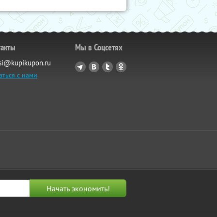
такты
Мы в Соцсетях
si@kupikupon.ru
аться с нами