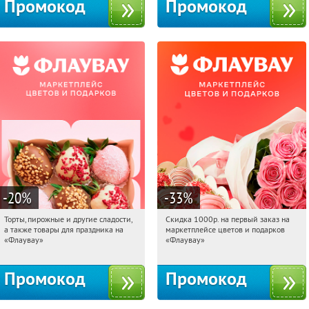
Промокод
Промокод
-20
%
-33
%
Торты, пирожные и другие сладости,
Скидка 1000р. на первый заказ на
00:28:55
Получили:
6
00:28:55
Получили:
18
а также товары для праздника на
маркетплейсе цветов и подарков
Россия
Россия
«Флаувау»
«Флаувау»
Промокод
Промокод