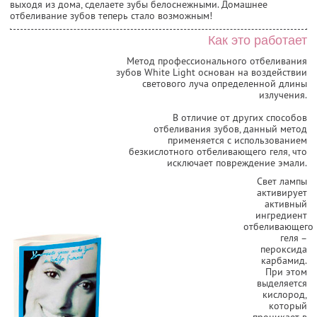
выходя из дома, сделаете зубы белоснежными. Домашнее
отбеливание зубов теперь стало возможным!
Как это работает
Метод профессионального отбеливания
зубов White Light основан на воздействии
светового луча определенной длины
излучения.
В отличие от других способов
отбеливания зубов, данный метод
применяется с использованием
безкислотного отбеливающего геля, что
исключает повреждение эмали.
Свет лампы
активирует
активный
ингредиент
отбеливающего
геля –
пероксида
карбамид.
При этом
выделяется
кислород,
который
проникает в