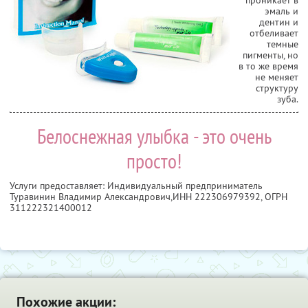
эмаль и
дентин и
отбеливает
темные
пигменты, но
в то же время
не меняет
структуру
зуба.
Белоснежная улыбка - это очень
просто!
Услуги предоставляет: Индивидуальный предприниматель
Туравинин Владимир Александрович,
ИНН 222306979392
, ОГРН
311222321400012
Похожие акции: