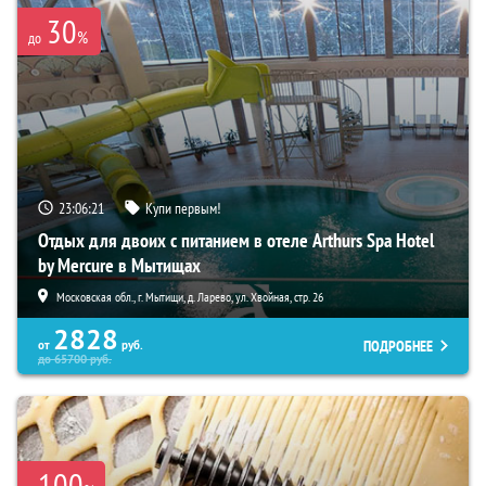
30
%
до
23:06:20
Купи первым!
Отдых для двоих с питанием в отеле Arthurs Spa Hotel
by Mercure в Мытищах
Московская обл., г. Мытищи, д. Ларево, ул. Хвойная, стр. 26
2828
ПОДРОБНЕЕ
от
руб.
до
65700
руб.
-100