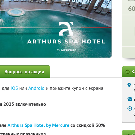
6
Вопросы по акции
К
а для
IOS
или
Android
и покажите купон с экрана
ря 2025 включительно
теле
Arthurs Spa Hotel by Mercure
со скидкой 30%
рственных праздников