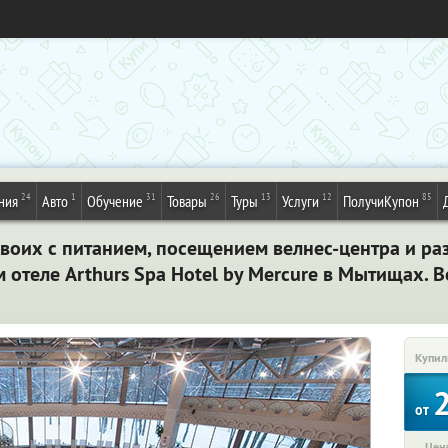
24
1
31
26
13
12
85
ния
Авто
Обучение
Товары
Туры
Услуги
ПолучиКупон
двоих с питанием, посещением велнес-центра и р
отеле Arthurs Spa Hotel by Mercure в Мытищах. 
Купил
от
Цена