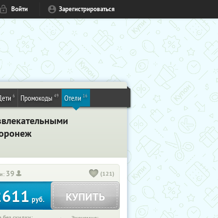
Войти
Зарегистрироваться
6
49
16
Дети
Промокоды
Отели
азвлекательными
Воронеж
39
(121)
и:
2611
КУПИТЬ
руб.
 без скидки: