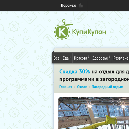
Воронеж
8
2
1
Все
Еда
Красота
Здоровье
Развлече
Скидка 30%
на отдых для 
программами в загородном 
Главная
Отели
Загородный отдых