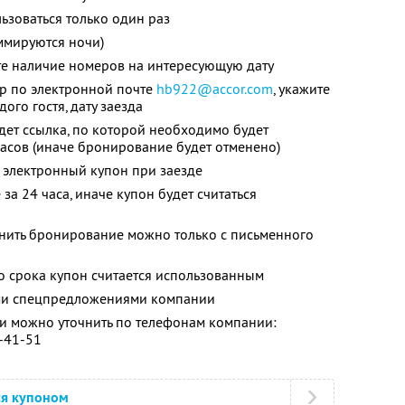
зоваться только один раз
ммируются ночи)
те наличие номеров на интересующую дату
ер по электронной почте
hb922@accor.com
, укажите
ого гостя, дату заезда
дет ссылка, по которой необходимо будет
часов (иначе бронирование будет отменено)
 электронный купон при заезде
за 24 часа, иначе купон будет считаться
енить бронирование можно только с письменного
о срока купон считается использованным
ими спецпредложениями компании
 можно уточнить по телефонам компании:
0-41-51
ся купоном