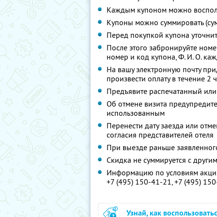
Каждым купоном можно восполь
Купоны можно суммировать (су
Перед покупкой купона уточни
После этого забронируйте ном
номер и код купона,
Ф. И. О.
кажд
На вашу электронную почту при
произвести оплату в течение 2 
Предъявите распечатанный или
Об отмене визита предупредите 
использованным
Перенести дату заезда или отм
согласия представителей отеля
При выезде раньше заявленног
Скидка не суммируется с друг
Информацию по условиям акции
+7 (495) 150-41-21,
+7 (495) 15
Узнай, как воспользовать