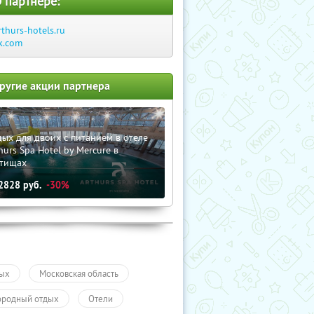
 партнере:
rthurs-hotels.ru
k.com
ругие акции партнера
ых для двоих с питанием в отеле
hurs Spa Hotel by Mercure в
тищах
2828
руб.
-30%
ых
Московская область
ородный отдых
Отели