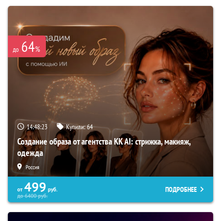
64
%
до
14:48:22
Купили:
64
Создание образа от агентства KK AI: стрижка, макияж,
одежда
Россия
499
ПОДРОБНЕЕ
от
руб.
до
6400
руб.