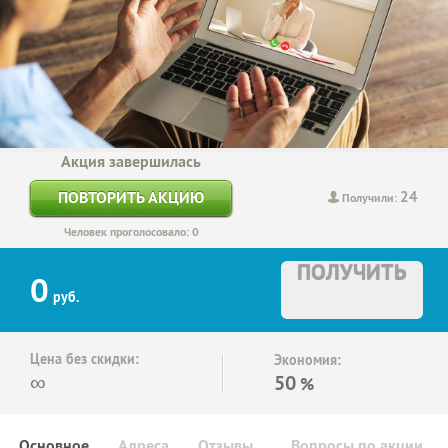
Акция завершилась
24
ПОВТОРИТЬ АКЦИЮ
Получили:
Человек проголосовало: 0
ПОЛУЧИТЬ
0
руб.
Цена без скидки:
Экономия:
∞
50
%
Основное
Адреса
Отзывы
Вопросы по акции