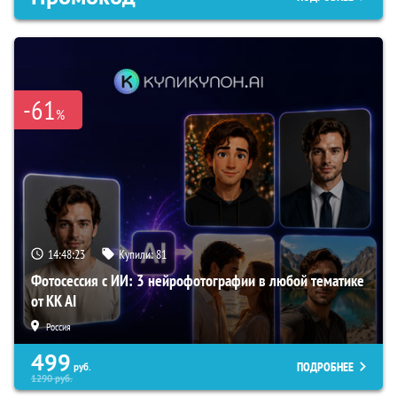
-61
%
14:48:22
Купили:
81
Фотосессия с ИИ: 3 нейрофотографии в любой тематике
от KK AI
Россия
499
ПОДРОБНЕЕ
руб.
1290
руб.