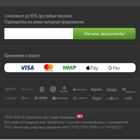
Сэкономьте до 90% при любых покупках
Подпишитесь на самые выгодные предложения
Принимаем к оплате:
2010-2026 © КупиКупон. Все права защищены.
Все права на товарный знак "КупиКупон" и на сайт www.kupikupon.ru принадлежат
OOO «Агентство цифровых решений» ИНН 7705523387, ОГРН 1127747063212