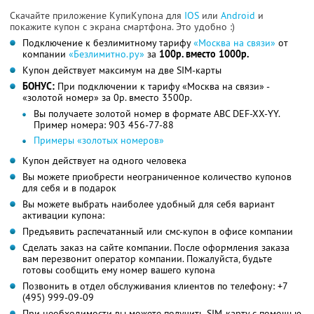
Скачайте приложение КупиКупона для
IOS
или
Android
и
покажите купон с экрана смартфона. Это удобно :)
Подключение к безлимитному тарифу
«Москва на связи»
от
компании
«Безлимитно.ру»
за
100р. вместо 1000р.
Купон действует максимум на две SIM-карты
БОНУС:
При подключении к тарифу «Москва на связи» -
«золотой номер» за 0р. вместо 3500р.
Вы получаете золотой номер в формате ABC DEF-XX-YY.
Пример номера: 903 456-77-88
Примеры «золотых номеров»
Купон действует на одного человека
Вы можете приобрести неограниченное количество купонов
для себя и в подарок
Вы можете выбрать наиболее удобный для себя вариант
активации купона:
Предъявить распечатанный или смс-купон в офисе компании
Сделать заказ на сайте компании. После оформления заказа
вам перезвонит оператор компании. Пожалуйста, будьте
готовы сообщить ему номер вашего купона
Позвонить в отдел обслуживания клиентов по телефону: +7
(495) 999-09-09
При необходимости вы можете получить SIM-карту с помощью