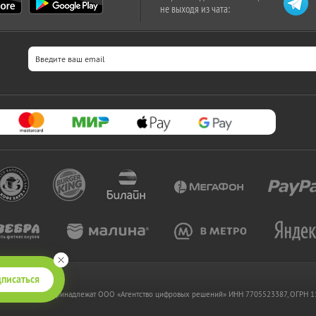
не выходя из чата:
писаться
 www.kupikupon.ru принадлежат OOO «Агентство цифровых решений» ИНН 7705523387, ОГРН