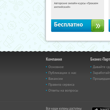
Авторские онлайн-курсы «Грокаем
19:23:39
Получили:
4
английский»
Россия
Бесплатно
Компания
Бизнес-Пар
Основное
Давайте сд
Публикации о нас
Заработайт
Вакансии
Прошедши
Правила сервиса
Ответы на вопросы
Все наши купоны доступны