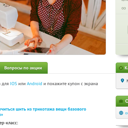
∞
Вопросы по акции
К
а для
IOS
или
Android
и покажите купон с экрана
О
учиться шить из трикотажа вещи базового
o
м»
ер-класс: