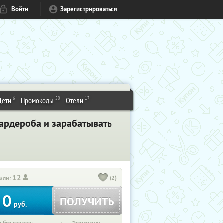
Войти
Зарегистрироваться
6
50
17
Дети
Промокоды
Отели
гардероба и зарабатывать
12
(2)
или:
0
ПОЛУЧИТЬ
руб.
 без скидки: