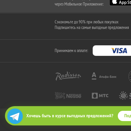
через Мобильное Приложение:
Сэкономьте до 90% при любых покупках
Подпишитесь на самые выгодные предложения
Принимаем к оплате:
Под
Хочешь быть в курсе выгодных предложений?
2010-2026 © КупиКупон. Все права защищены.
Все права на товарный знак "КупиКупон" и на сайт