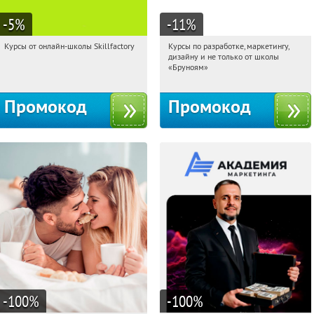
-5
%
-11
%
Курсы от онлайн-школы Skillfactory
Курсы по разработке, маркетингу,
19:23:39
Получи первым!
19:23:39
Получи первым!
дизайну и не только от школы
Россия
Россия
«Бруноям»
Промокод
Промокод
-100
%
-100
%