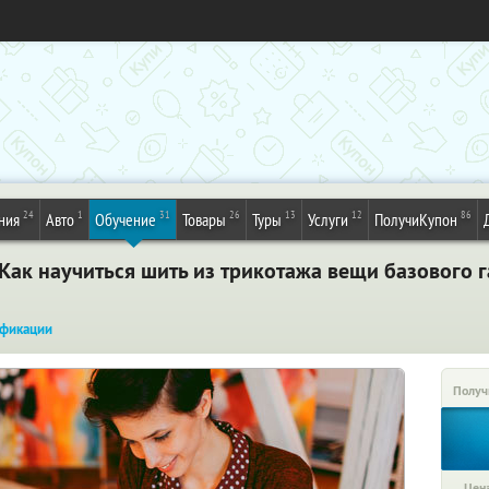
24
1
31
26
13
12
86
ния
Авто
Обучение
Товары
Туры
Услуги
ПолучиКупон
Как научиться шить из трикотажа вещи базового 
фикации
Получ
Цена