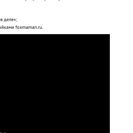
в деле»;
ойками foxmaman.ru.