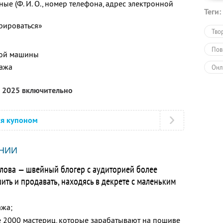
ые (Ф. И. О., номер телефона, адрес электронной
Теги:
рироваться»
Тво
Пов
ной машины
тажа
Онл
Обу
а 2025 включительно
ся купоном
НИИ
лова — швейный блогер с аудиторией более
ть и продавать, находясь в декрете с маленьким
ажа;
е 2000 мастериц, которые зарабатывают на пошиве