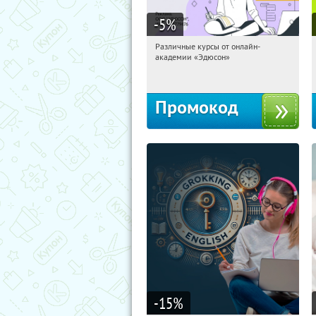
-5
%
Различные курсы от онлайн-
19:23:39
Получили:
2
академии «Эдюсон»
Россия
Промокод
-15
%