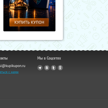
такты
Мы в Соцсетях
si@kupikupon.ru
аться с нами