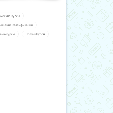
рческие курсы
ышение квалификации
айн-курсы
ПолучиКупон
чение
Обучение