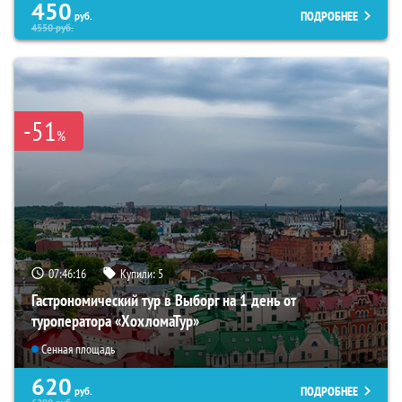
450
ПОДРОБНЕЕ
руб.
4550
руб.
-51
%
07:46:15
Купили:
5
Гастрономический тур в Выборг на 1 день от
туроператора «ХохломаТур»
Сенная площадь
620
ПОДРОБНЕЕ
руб.