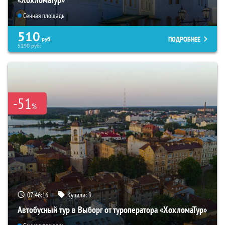
Сенная площадь
510
ПОДРОБНЕЕ
руб.
5190
руб.
-51
%
07:46:15
Купили:
9
Автобусный тур в Выборг от туроператора «ХохломаТур»