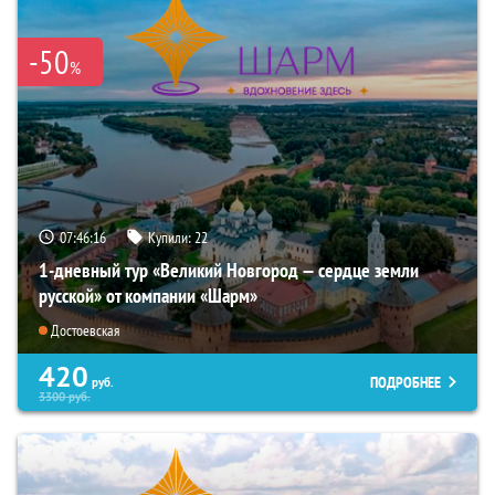
-50
%
07:46:15
Купили:
22
1-дневный тур «Великий Новгород — сердце земли
русской» от компании «Шарм»
Достоевская
420
ПОДРОБНЕЕ
руб.
3300
руб.