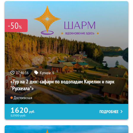
-50
%
07:46:15
Купили:
6
«Тур на 2 дня: сафари по водопадам Карелии и парк
“Рускеала"»
Достоевская
1620
ПОДРОБНЕЕ
руб.
12900
руб.