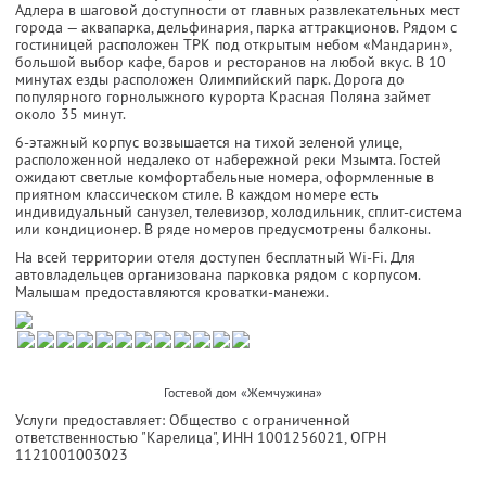
Адлера в шаговой доступности от главных развлекательных мест
города — аквапарка, дельфинария, парка аттракционов. Рядом с
гостиницей расположен ТРК под открытым небом «Мандарин»,
большой выбор кафе, баров и ресторанов на любой вкус. В 10
минутах езды расположен Олимпийский парк. Дорога до
популярного горнолыжного курорта Красная Поляна займет
около 35 минут.
6-этажный корпус возвышается на тихой зеленой улице,
расположенной недалеко от набережной реки Мзымта. Гостей
ожидают светлые комфортабельные номера, оформленные в
приятном классическом стиле. В каждом номере есть
индивидуальный санузел, телевизор, холодильник, сплит-система
или кондиционер. В ряде номеров предусмотрены балконы.
На всей территории отеля доступен бесплатный Wi-Fi. Для
автовладельцев организована парковка рядом с корпусом.
Малышам предоставляются кроватки-манежи.
Гостевой дом «Жемчужина»
Услуги предоставляет: Общество с ограниченной
ответственностью "Карелица",
ИНН 1001256021
, ОГРН
1121001003023