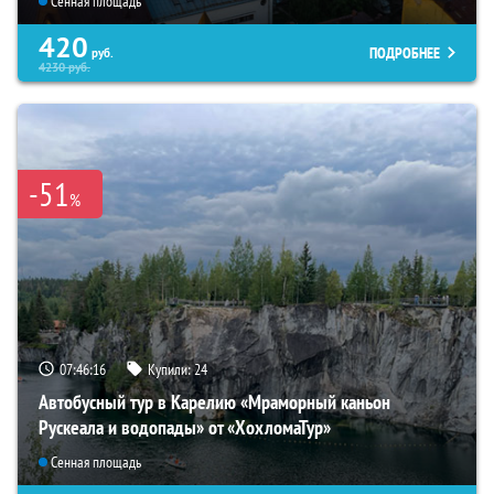
Сенная площадь
420
ПОДРОБНЕЕ
руб.
4230
руб.
-51
%
07:46:15
Купили:
24
Автобусный тур в Карелию «Мраморный каньон
Рускеала и водопады» от «ХохломаТур»
Сенная площадь