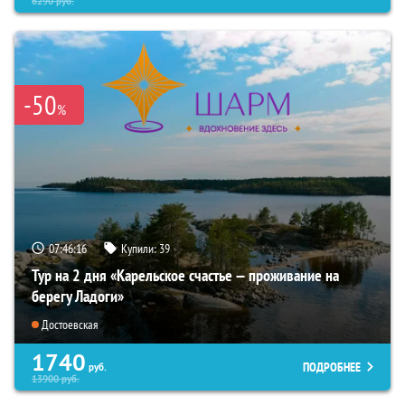
6290
руб.
-50
%
07:46:15
Купили:
39
Тур на 2 дня «Карельское счастье — проживание на
берегу Ладоги»
Достоевская
1740
ПОДРОБНЕЕ
руб.
13900
руб.