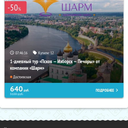
-50
%
07:46:15
Купили:
12
1-дневный тур «Псков — Изборск — Печоры» от
компании «Шарм»
Достоевская
640
ПОДРОБНЕЕ
руб.
5100
руб.