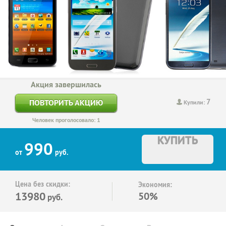
Акция завершилась
7
ПОВТОРИТЬ АКЦИЮ
Купили:
Человек проголосовало: 1
КУПИТЬ
990
от
руб.
Цена без скидки:
Экономия:
13980
50%
руб.