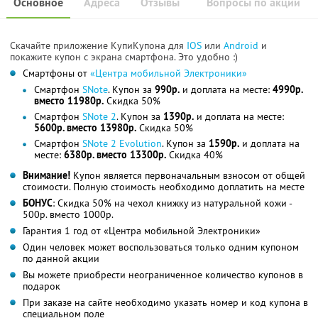
Основное
Адреса
Отзывы
Вопросы по акции
Скачайте приложение КупиКупона для
IOS
или
Android
и
покажите купон с экрана смартфона. Это удобно :)
Смартфоны от
«Центра мобильной Электроники»
Смартфон
SNote
. Купон за
990р.
и доплата на месте:
4990р.
вместо 11980р.
Скидка 50%
Смартфон
SNote 2
. Купон за
1390р.
и доплата на месте:
5600р. вместо 13980р.
Скидка 50%
Смартфон
SNote 2 Evolution
. Купон за
1590р.
и доплата на
месте:
6380р. вместо 13300р.
Скидка 40%
Внимание!
Купон является первоначальным взносом от общей
стоимости. Полную стоимость необходимо доплатить на месте
БОНУС
: Скидка 50% на чехол книжку из натуральной кожи -
500р. вместо 1000р.
Гарантия 1 год от «Центра мобильной Электроники»
Один человек может воспользоваться только одним купоном
по данной акции
Вы можете приобрести неограниченное количество купонов в
подарок
При заказе на сайте необходимо указать номер и код купона в
специальном поле