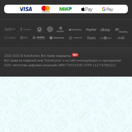
2010-2026 © КупиКупон. Все права защищены.
Все права на товарный знак "КупиКупон" и на сайт www.kupikupon.ru принадлежат
OOO «Агентство цифровых решений» ИНН 7705523387, ОГРН 1127747063212