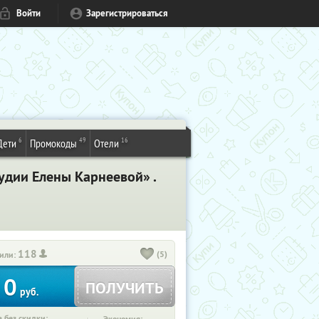
Войти
Зарегистрироваться
6
49
16
Дети
Промокоды
Отели
удии Елены Карнеевой» .
118
(5)
или:
0
ПОЛУЧИТЬ
руб.
 без скидки: