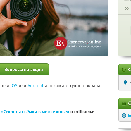
∞
Вопросы по акции
К
а для
IOS
или
Android
и покажите купон с экрана
О
и
«Секреты съёмки в межсезонье»
от «Школы-
k