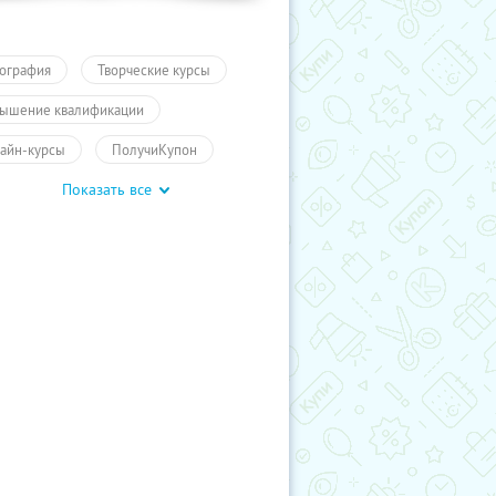
ография
Творческие курсы
ышение квалификации
айн-курсы
ПолучиКупон
Показать все
чение
Обучение