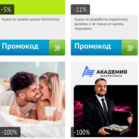
-5
%
-11
%
Курсы от онлайн-школы Skillfactory
Курсы по разработке, маркетингу,
18:19:21
Получи первым!
18:19:21
Получи первым!
дизайну и не только от школы
Россия
Россия
«Бруноям»
Промокод
Промокод
-100
%
-100
%