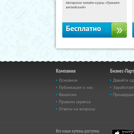
Авторские онлайн-курсы «Грокаем
18:19:21
Получили:
4
английский»
Россия
Бесплатно
Компания
Бизнес-Пар
Основное
Давайте сд
Публикации о нас
Заработайт
Вакансии
Прошедши
Правила сервиса
Ответы на вопросы
Все наши купоны доступны