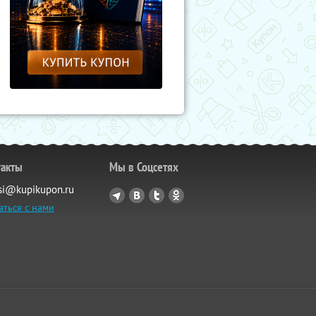
такты
Мы в Соцсетях
si@kupikupon.ru
аться с нами