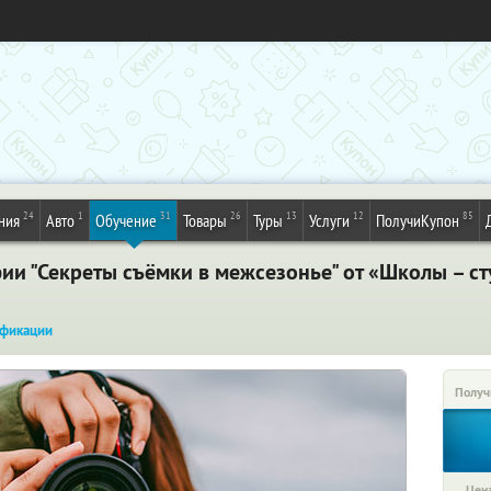
24
1
31
26
13
12
85
ния
Авто
Обучение
Товары
Туры
Услуги
ПолучиКупон
и "Секреты съёмки в межсезонье" от «Школы – ст
фикации
Получ
Цена