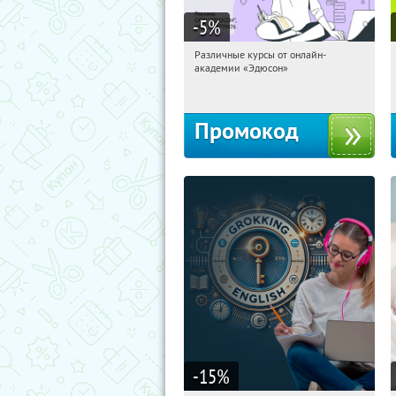
-5
%
Различные курсы от онлайн-
18:19:21
Получили:
2
академии «Эдюсон»
Россия
Промокод
-15
%