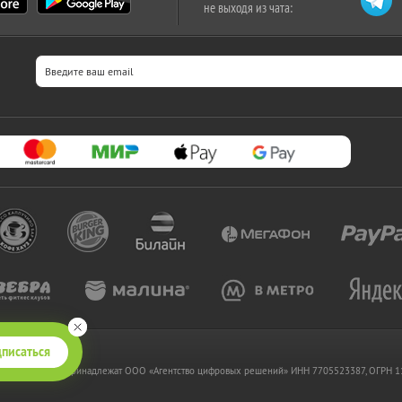
не выходя из чата:
писаться
 www.kupikupon.ru принадлежат OOO «Агентство цифровых решений» ИНН 7705523387, ОГРН