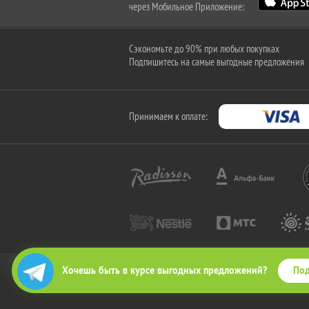
через Мобильное Приложение:
Сэкономьте до 90% при любых покупках
Подпишитесь на самые выгодные предложения
Принимаем к оплате:
Под
Хочешь быть в курсе выгодных предложений?
2010-2026 © КупиКупон. Все права защищены.
Все права на товарный знак "КупиКупон" и на сайт