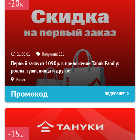
-20
%
21:50:00
Получили:
256
Первый заказ от 1090р. в приложении TanukiFamily:
роллы, суши, пицца и другое
Россия
Промокод
ПОДРОБНЕЕ
-15
%