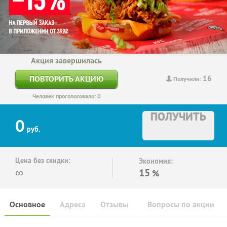
Акция завершилась
16
ПОВТОРИТЬ АКЦИЮ
Получили:
Человек проголосовало: 0
ПОЛУЧИТЬ
0
руб.
Цена без скидки:
Экономия:
∞
15
%
Основное
Адреса
Отзывы
Вопросы по акции