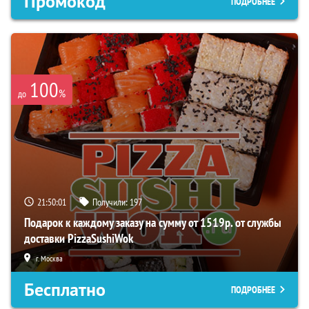
Промокод
ПОДРОБНЕЕ
100
%
до
21:50:00
Получили:
197
Подарок к каждому заказу на сумму от 1519р. от службы
доставки PizzaSushiWok
г. Москва
Бесплатно
ПОДРОБНЕЕ