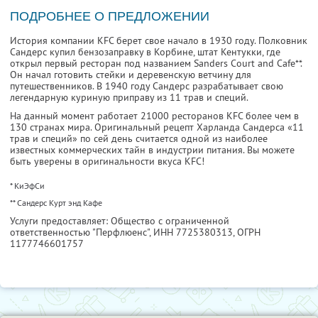
ПОДРОБНЕЕ О ПРЕДЛОЖЕНИИ
История компании KFC берет свое начало в 1930 году. Полковник
Сандерс купил бензозаправку в Корбине, штат Кентукки, где
открыл первый ресторан под названием Sanders Court and Cafe**.
Он начал готовить стейки и деревенскую ветчину для
путешественников. В 1940 году Сандерс разрабатывает свою
легендарную куриную приправу из 11 трав и специй.
На данный момент работает 21000 ресторанов KFC более чем в
130 странах мира. Оригинальный рецепт Харланда Сандерса «11
трав и специй» по сей день считается одной из наиболее
известных коммерческих тайн в индустрии питания. Вы можете
быть уверены в оригинальности вкуса KFC!
* КиЭфСи
** Сандерс Курт энд Кафе
Услуги предоставляет: Общество с ограниченной
ответственностью "Перфлюенс",
ИНН 7725380313
, ОГРН
1177746601757