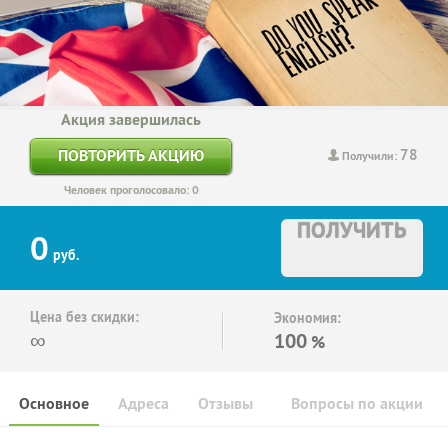
Акция завершилась
78
ПОВТОРИТЬ АКЦИЮ
Получили:
Человек проголосовало: 0
ПОЛУЧИТЬ
0
руб.
Цена без скидки:
Экономия:
∞
100
%
Основное
Адреса
Отзывы
Вопросы по акции