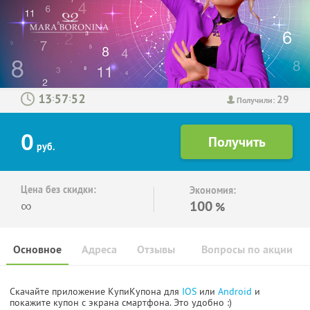
29
:
:
Получили:
0
руб.
Цена без скидки:
Экономия:
∞
100
%
Основное
Адреса
Отзывы
Вопросы по акции
Скачайте приложение КупиКупона для
IOS
или
Android
и
покажите купон с экрана смартфона. Это удобно :)