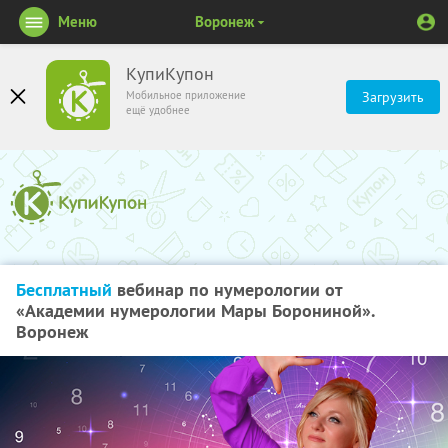
Меню
Воронеж
КупиКупон
Мобильное приложение
Загрузить
ещё удобнее
Бесплатный
вебинар по нумерологии от
«Академии нумерологии Мары Борониной».
Воронеж