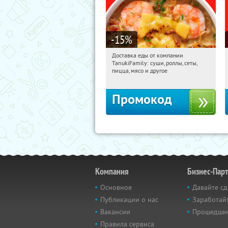
-15
%
Доставка еды от компании
07:10:45
Получили:
88
TanukiFamily: суши, роллы, сеты,
Россия
пицца, мясо и другое
Промокод
Компания
Бизнес-Пар
Основное
Давайте сд
Публикации о нас
Заработайт
Вакансии
Прошедши
Правила сервиса