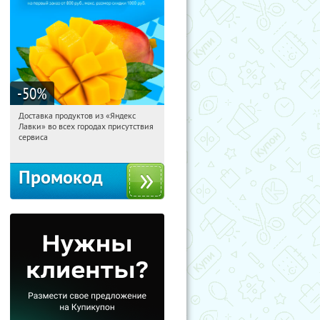
-50
%
Доставка продуктов из «Яндекс
07:10:45
Получили:
165
Лавки» во всех городах присутствия
Россия
сервиса
Промокод