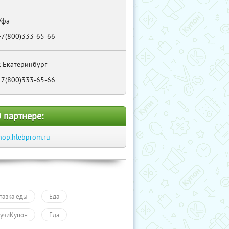
Уфа
+7(800)333-65-66
г. Екатеринбург
+7(800)333-65-66
 партнере:
hop.hlebprom.ru
тавка еды
Еда
учиКупон
Еда