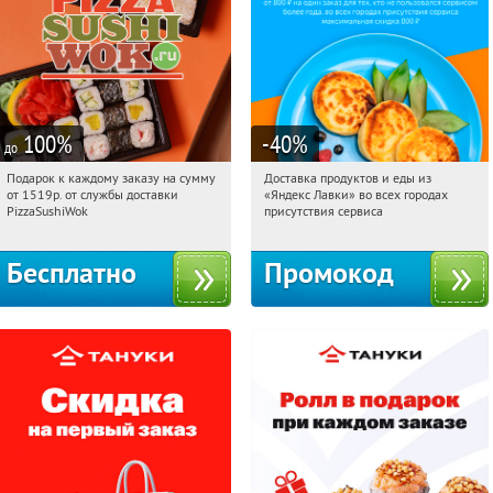
100
%
-40
%
до
Подарок к каждому заказу на сумму
Доставка продуктов и еды из
07:10:45
Получили:
196
07:10:45
Получили:
38
от 1519р. от службы доставки
«Яндекс Лавки» во всех городах
г. Москва
Россия
PizzaSushiWok
присутствия сервиса
Бесплатно
Промокод