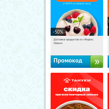
-50
%
Доставка продуктов из «Яндекс
07:10:45
Получили:
5
Лавки»
Россия
Промокод