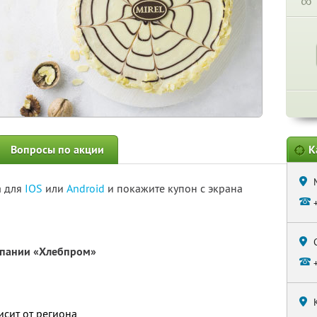
∞
Вопросы по акции
К
а для
IOS
или
Android
и покажите купон с экрана
мпании «Хлебпром»
исит от региона