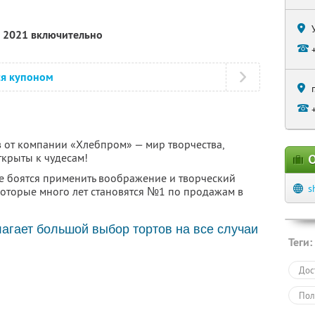
а 2021 включительно
ся купоном
в от компании «Хлебпром» — мир творчества,
ткрыты к чудесам!
О
е боятся применить воображение и творческий
s
 которые много лет становятся №1 по продажам в
гает большой выбор тортов на все случаи
Теги:
Дос
Пол