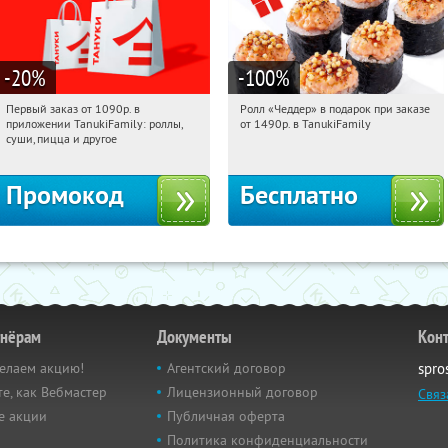
-20
%
-100
%
Первый заказ от 1090р. в
Ролл «Чеддер» в подарок при заказе
07:10:45
Получили:
256
07:10:45
Получили:
108
приложении TanukiFamily: роллы,
от 1490р. в TanukiFamily
Россия
Россия
суши, пицца и другое
Промокод
Бесплатно
тнёрам
Документы
Кон
елаем акцию!
Агентский договор
spro
е, как Вебмастер
Лицензионный договор
Связ
е акции
Публичная оферта
Политика конфиденциальности