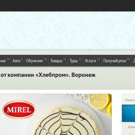
24
1
31
25
13
12
85
ния
Авто
Обучение
Товары
Туры
Услуги
ПолучиКупон
l от компании «Хлебпром». Воронеж
Получ
Цена