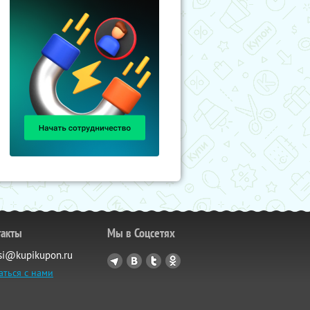
такты
Мы в Соцсетях
si@kupikupon.ru
аться с нами