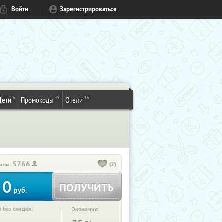
Войти
Зарегистрироваться
6
49
16
Дети
Промокоды
Отели
5766
(2)
или:
0
ПОЛУЧИТЬ
руб.
 без скидки:
Экономия: