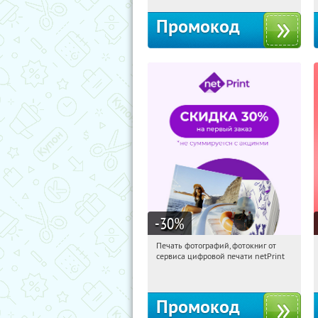
Промокод
-30
%
Печать фотографий, фотокниг от
04:53:45
Получили:
4
сервиса цифровой печати netPrint
Россия
Промокод