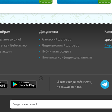
тнёрам
Документы
Кон
елаем акцию!
Агентский договор
spro
е, как Вебмастер
Лицензионный договор
Связ
е акции
Публичная оферта
Политика конфиденциальности
Ищите скидки поблизости,
не выходя из чата: