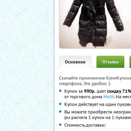
Основное
Отзывы
Скачайте приложение КупиКупон
смартфона. Это удобно :)
Купон за
990р.
дает
скидку 71
от торгового дома
Molti
. На ме
Купон действует на один пухов
Вы можете приобрести неограни
(из расчета 1 купон на 1 пухови
Стоимость доставки: