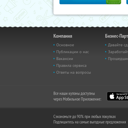
Компания
Бизнес-Пар
Основное
Давайте сд
Публикации о нас
Заработайт
Вакансии
Прошедши
Правила сервиса
Ответы на вопросы
Все наши купоны доступны
через Мобильное Приложение:
Сэкономьте до 90% при любых покупках
Подпишитесь на самые выгодные предложения