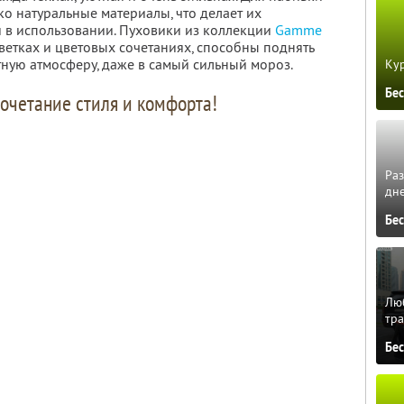
ко натуральные материалы, что делает их
 в использовании. Пуховики из коллекции
Gamme
етках и цветовых сочетаниях, способны поднять
тную атмосферу, даже в самый сильный мороз.
Кур
Бе
очетание стиля и комфорта!
Ра
дне
Бе
Люб
тра
Бе