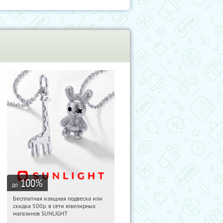
100
%
до
Бесплатная изящная подвеска или
04:53:45
Получили:
73
скидка 500р. в сети ювелирных
Россия
магазинов SUNLIGHT