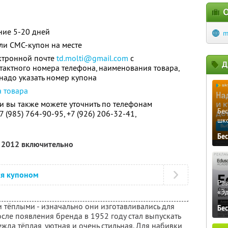
О
ние 5-20 дней
m
ли СМС-купон на месте
ектронной почте
td.molti@gmail.com
с
Д
нтактного номера телефона, наименования товара,
 надо указать номер купона
а товара
 вы также можете уточнить по телефонам
Бе
7 (985) 764-90-95,
+7 (926) 206-32-41,
шк
Бе
я 2012 включительно
ся купоном
Ра
«Э
 тёплыми - изначально они изготавливались для
Бе
сле появления бренда в 1952 году стал выпускать
ежда тёплая, уютная и очень стильная. Для набивки