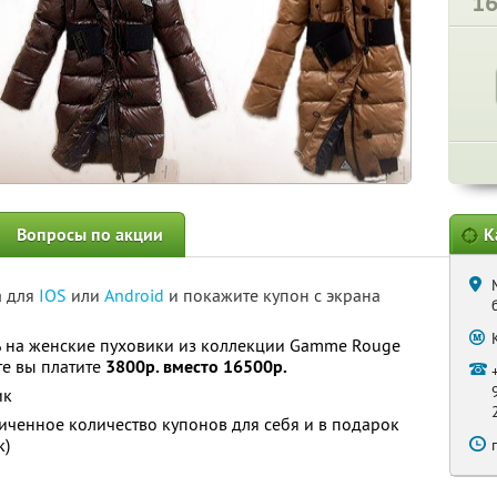
1
Вопросы по акции
К
а для
IOS
или
Android
и покажите купон с экрана
%
на женские пуховики из коллекции Gamme Rouge
сте вы платите
3800р. вместо 16500р.
ик
ченное количество купонов для себя и в подарок
к)