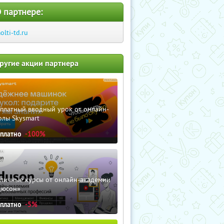
 партнере:
olti-td.ru
ругие акции партнера
сплатный вводный урок от онлайн-
олы Skysmart
сплатно
-100%
зличные курсы от онлайн-академии
дюсон»
сплатно
-5%