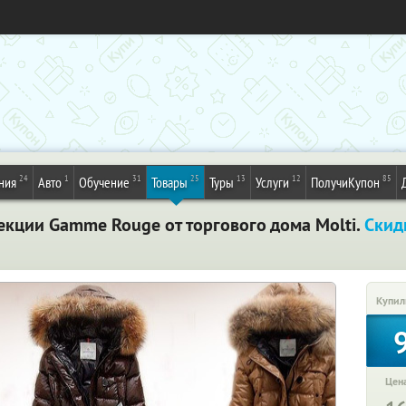
24
1
31
25
13
12
85
ния
Авто
Обучение
Товары
Туры
Услуги
ПолучиКупон
екции Gamme Rouge от торгового дома Molti.
Скид
Купил
Цена