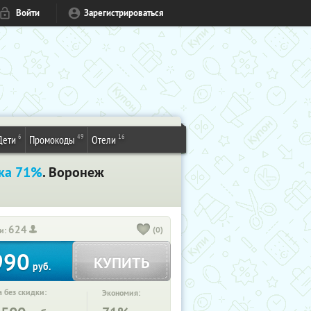
Войти
Зарегистрироваться
6
49
16
Дети
Промокоды
Отели
ка 71%
. Воронеж
624
(0)
и:
990
КУПИТЬ
руб.
 без скидки:
Экономия: