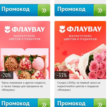
Промокод
Промокод
-20
%
-33
%
Торты, пирожные и другие сладости,
Скидка 1000р. на первый заказ на
04:53:45
Получили:
6
04:53:45
Получили:
18
а также товары для праздника на
маркетплейсе цветов и подарков
Россия
Россия
«Флаувау»
«Флаувау»
Промокод
Промокод