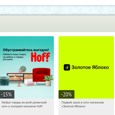
-15
%
-20
%
Любые товары во всей розничной
Первый заказ в сети магазинов
04:53:45
Получили:
83
04:53:45
Получи первым!
сети и интернет-магазине Hoff
«Золотое Яблоко»
Москва, 1-й Волоколамский проезд,
Россия
10с1