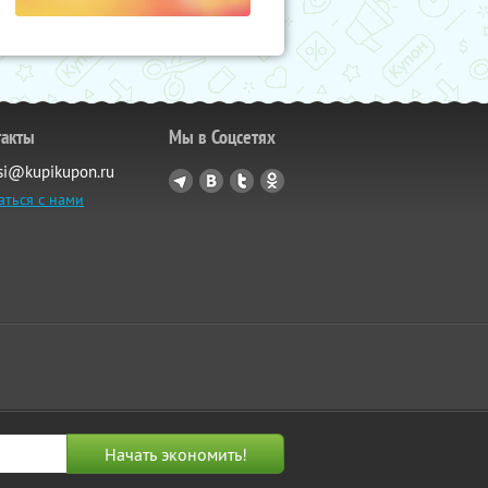
такты
Мы в Соцсетях
si@kupikupon.ru
аться с нами