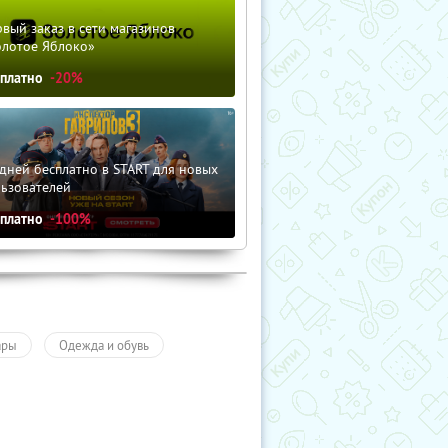
вый заказ в сети магазинов
олотое Яблоко»
сплатно
-20%
дней бесплатно в START для новых
льзователей
сплатно
-100%
ары
Одежда и обувь