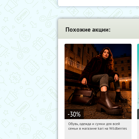
Похожие акции:
-30
%
Обувь, одежда и сумки для всей
04:53:45
Получили:
30
семьи в магазине kari на Wildberries
Россия