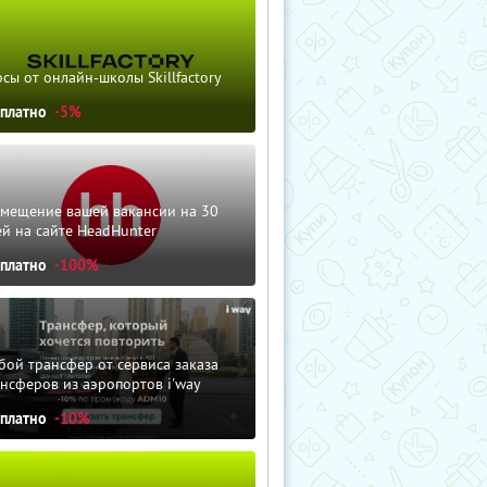
сы от онлайн-школы Skillfactory
сплатно
-5%
змещение вашей вакансии на 30
й на сайте HeadHunter
сплатно
-100%
ой трансфер от сервиса заказа
нсферов из аэропортов i'way
сплатно
-10%