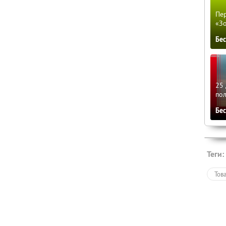
Пер
«З
Бе
25 
по
Бе
Теги:
Тов