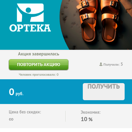
Акция завершилась
5
ПОВТОРИТЬ АКЦИЮ
Получили:
Человек проголосовало: 0
ПОЛУЧИТЬ
0
руб.
Цена без скидки:
Экономия:
∞
10
%