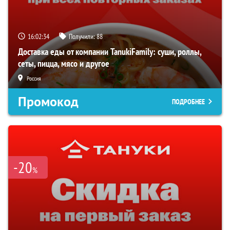
16:02:33
Получили:
88
Доставка еды от компании TanukiFamily: суши, роллы,
сеты, пицца, мясо и другое
Россия
Промокод
ПОДРОБНЕЕ
-20
%