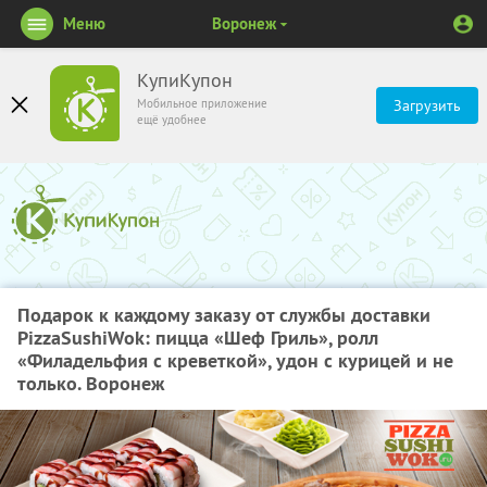
Меню
Воронеж
КупиКупон
Мобильное приложение
Загрузить
ещё удобнее
Подарок к каждому заказу от службы доставки
PizzaSushiWok: пицца «Шеф Гриль», ролл
«Филадельфия с креветкой», удон с курицей и не
только. Воронеж