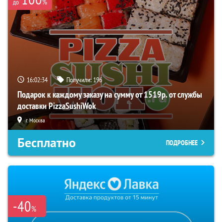
%
до
16:02:33
Получили:
196
Подарок к каждому заказу на сумму от 1519р. от службы
доставки PizzaSushiWok
г. Москва
Бесплатно
ПОДРОБНЕЕ
-40
%