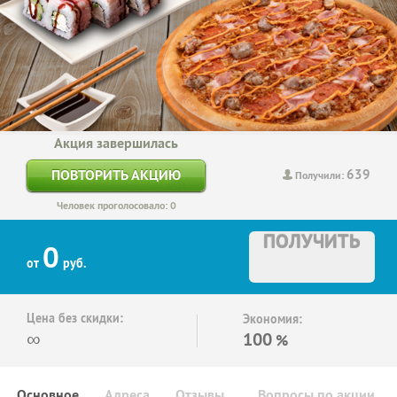
Акция завершилась
639
ПОВТОРИТЬ АКЦИЮ
Получили:
Человек проголосовало: 0
ПОЛУЧИТЬ
0
от
руб.
Цена без скидки:
Экономия:
∞
100
%
Основное
Адреса
Отзывы
Вопросы по акции