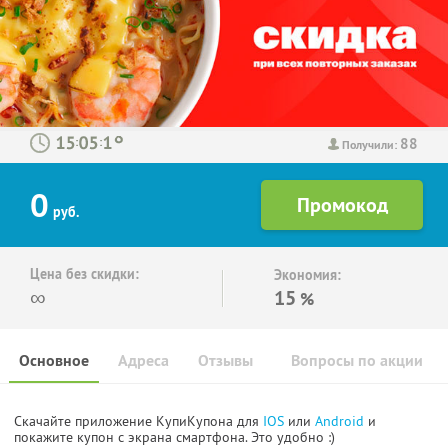
88
:
:
Получили:
0
руб.
Цена без скидки:
Экономия:
∞
15
%
Основное
Адреса
Отзывы
Вопросы по акции
Скачайте приложение КупиКупона для
IOS
или
Android
и
покажите купон с экрана смартфона. Это удобно :)