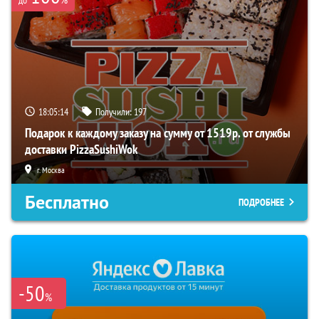
до
18:05:13
Получили:
197
Подарок к каждому заказу на сумму от 1519р. от службы
доставки PizzaSushiWok
г. Москва
Бесплатно
ПОДРОБНЕЕ
-50
%