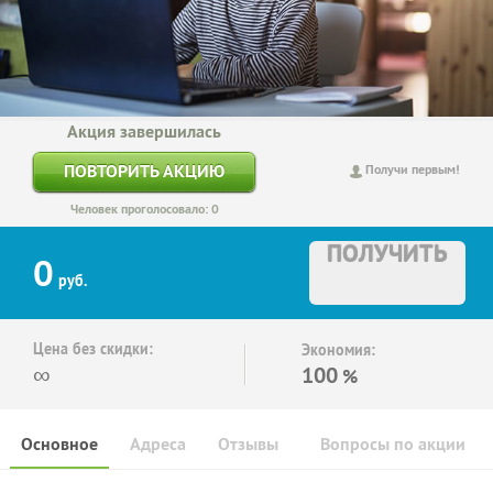
Акция завершилась
ПОВТОРИТЬ АКЦИЮ
Получи первым!
Человек проголосовало: 0
ПОЛУЧИТЬ
0
руб.
Цена без скидки:
Экономия:
∞
100
%
Основное
Адреса
Отзывы
Вопросы по акции