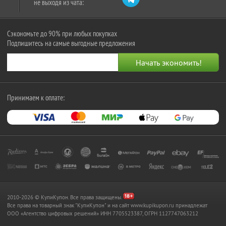
не выходя из чата:
Сэкономьте до 90% при любых покупках
Подпишитесь на самые выгодные предложения
Принимаем к оплате:
2010-2026 © КупиКупон. Все права защищены.
Все права на товарный знак "КупиКупон" и на сайт www.kupikupon.ru принадлежат
OOO «Агентство цифровых решений» ИНН 7705523387, ОГРН 1127747063212