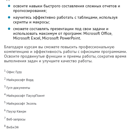
освоите навыки быстрого составления сложных отчетов и
прогнозирования;
научитесь эффективно работать с таблицами, используя
скрипты и макросы;
сможете составлять презентации под свои задачи и
использовать максимум от программ: Microsoft Office,
Microsoft Excel, Microsoft PowerPoint.
Благодаря курсам вы сможете повысить профессиональную
компетенцию и эффективность работы с офисными программами.
Освоите продвинутые функции и приемы работы, сократив время
выполнения задач и улучшите качество работы.
1
Офис Гуру
2
Майкрософт Ворд
3
Гугл-документы
4
Майкрософт ПауэрПоинт
5
Майкрософт Эксель
6
Пауэр Квири
7
Веб-запросы
8
ВиБиЭй