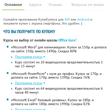
Основное
Адреса
Отзывы
Вопросы по акции
Скачайте приложение КупиКупона для
IOS
или
Android
и
покажите купон с экрана смартфона. Это удобно :)
ЧТО ВЫ ПОЛУЧИТЕ ПО КУПОНУ
1
Курсы на выбор от онлайн-школы
Office Guru
2
«Microsoft Word
для начинающих». Купон за 150р. и доплата
на сайте: 150р. вместо 1490р.
Скидка 80%
Программа курса:
Курс состоит из 10 видеоуроков продолжительностью 1
час 15 минут
4
«Microsoft PowerPoint
с нуля до профи». Купон за 170р. и
доплата на сайте: 170р. вместо 1390р.
Скидка 76%
Программа курса:
Курс состоит из 64 видеоуроков продолжительностью 6
часов 40 минут
5
«Microsoft Excel
базовый уровень». Купон за 180р. и
доплата на сайте: 180р. вместо 1990р.
Скидка 82%
Программа курса: