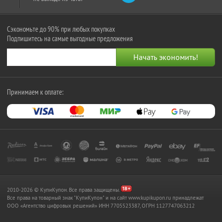
Сэкономьте до 90% при любых покупках
Подпишитесь на самые выгодные предложения
Принимаем к оплате:
2010-2026 © КупиКупон. Все права защищены.
Все права на товарный знак "КупиКупон" и на сайт www.kupikupon.ru принадлежат
OOO «Агентство цифровых решений» ИНН 7705523387, ОГРН 1127747063212