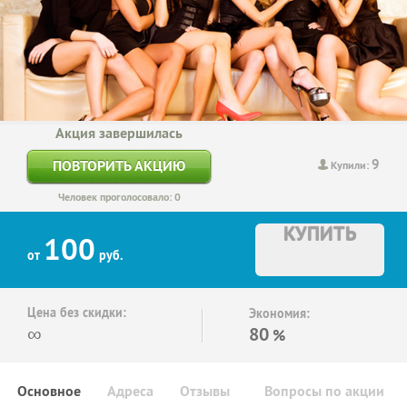
Акция завершилась
9
ПОВТОРИТЬ АКЦИЮ
Купили:
Человек проголосовало: 0
КУПИТЬ
100
от
руб.
Цена без скидки:
Экономия:
∞
80
%
Основное
Адреса
Отзывы
Вопросы по акции