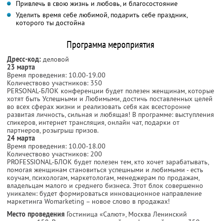
Привлечь в свою жизнь и любовь, и благосостояние
Уделить время себе любимой, подарить себе праздник,
которого ты достойна
Программа мероприятия
Дресс-код:
деловой
23 марта
Время проведения: 10.00-19.00
Количествово участников: 350
PERSONAL-БЛОК конференции будет полезен женщинам, которые
хотят быть Успешными и Любимыми, достичь поставленных целей
во всех сферах жизни и реализовать себя как всесторонне
развитая личность, сильная и любящая! В программе: выступления
спикеров, интернет трансляция, онлайн чат, подарки от
партнеров, розыгрыш призов.
24 марта
Время проведения: 10.00-18.00
Количествово участников: 200
PROFESSIONAL-БЛОК будет полезен тем, кто хочет зарабатывать,
помогая женщинам становиться успешными и любимыми - есть
коучам, психологам, маркетологам, менеджерам по продажам,
владельцам малого и среднего бизнеса. Этот блок совершенно
уникален: будет формироваться инновационное направление
маркетинга Womarketing – новое слово в продажах!
Место проведения
Гостиница «Салют», Москва Ленинский