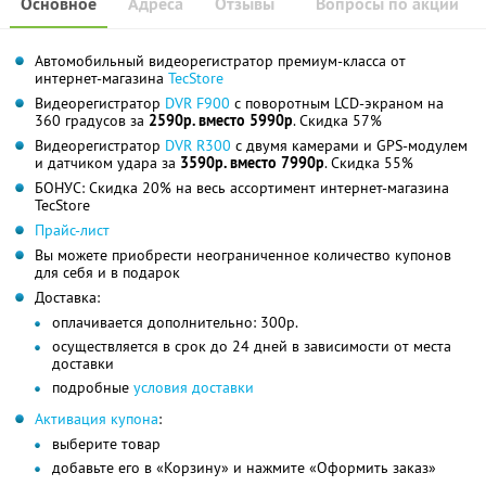
Основное
Адреса
Отзывы
Вопросы по акции
Автомобильный видеорегистратор премиум-класса от
интернет-магазина
TecStore
Видеорегистратор
DVR F900
с поворотным LCD-экраном на
360 градусов за
2590р. вместо 5990р
. Скидка 57%
Видеорегистратор
DVR R300
с двумя камерами и GPS-модулем
и датчиком удара за
3590р. вместо 7990р
. Скидка 55%
БОНУС: Скидка 20% на весь ассортимент интернет-магазина
TecStore
Прайс-лист
Вы можете приобрести неограниченное количество купонов
для себя и в подарок
Доставка:
оплачивается дополнительно: 300р.
осуществляется в срок до 24 дней в зависимости от места
доставки
подробные
условия доставки
Активация купона
:
выберите товар
добавьте его в «Корзину» и нажмите «Оформить заказ»