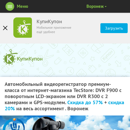
Меню
Воронеж
КупиКупон
Мобильное приложение
Загрузить
ещё удобнее
Автомобильный видеорегистратор премиум-
класса от интернет-магазина TecStore: DVR F900 с
поворотным LCD-экраном или DVR R300 с 2
камерами и GPS-модулем.
Скидка до 57%
+
скидка
20%
на весь ассортимент . Воронеж