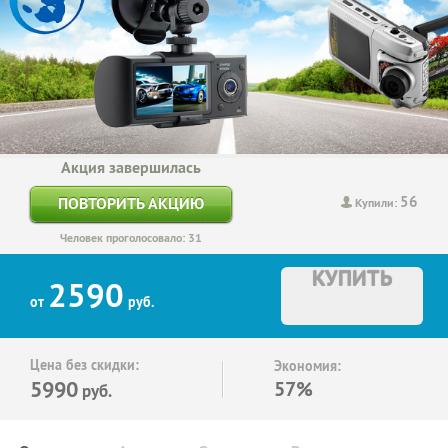
Акция завершилась
56
ПОВТОРИТЬ АКЦИЮ
Купили:
Человек проголосовало: 31
КУПИТЬ
2590
от
руб.
Цена без скидки:
Экономия:
5990
57%
руб.