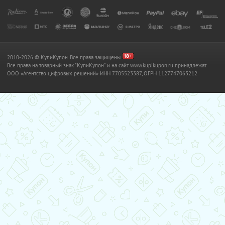
2010-2026 © КупиКупон. Все права защищены.
Все права на товарный знак "КупиКупон" и на сайт www.kupikupon.ru принадлежат
OOO «Агентство цифровых решений» ИНН 7705523387, ОГРН 1127747063212