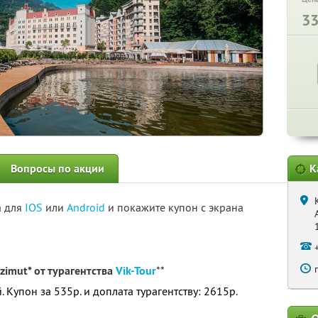
3
Вопросы по акции
К
а для
IOS
или
Android
и покажите купон с экрана
zimut* от турагентства
Vik-Tour
**
. Купон за 535р. и доплата турагентству: 2615р.