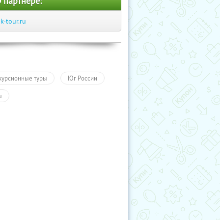
 партнере:
ik-tour.ru
курсионные туры
Юг России
ы