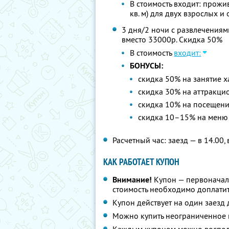
В стоимость входит: прожи
кв. м) для двух взрослых и
3 дня/2 ночи с развлечениями
вместо 33000р.
Скидка 50%
В стоимость
входит:
БОНУСЫ:
скидка 50% на занятие х
скидка 30% на аттракци
скидка 10% на посещени
скидка 10–15% на меню 
Расчетный час: заезд — в 14.00,
КАК РАБОТАЕТ КУПОН
Внимание!
Купон — первоначал
стоимость необходимо доплатить
Купон действует на один заезд 
Можно купить неограниченное 