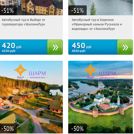
-51
%
-51
%
Автобусный тур в Выборг от
Автобусный тур в Карелию
19:24:39
Купили:
9
19:24:39
Купили:
24
туроператора «ХохломаТур»
«Мраморный каньон Рускеала и
Сенная площадь
Сенная площадь
водопады» от «ХохломаТур»
420
450
руб.
руб.
4230
руб.
4550
руб.
-50
%
-50
%