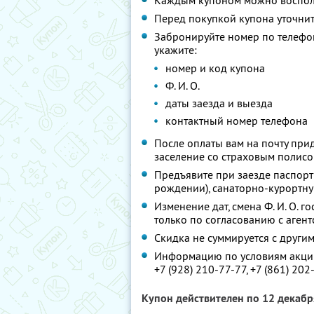
Каждым купоном можно восполь
Перед покупкой купона уточни
Забронируйте номер по телефо
укажите:
номер и код купона
Ф. И. О.
даты заезда и выезда
контактный номер телефона
После оплаты вам на почту при
заселение со страховым полис
Предъявите при заезде паспорт
рождении), санаторно-курортну
Изменение дат, смена Ф. И. О. 
только по согласованию с агент
Скидка не суммируется с друг
Информацию по условиям акции
+7 (928) 210-77-77,
+7 (861) 202
Купон действителен по 12 декаб