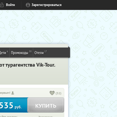
Войти
Зарегистрироваться
6
50
17
Дети
Промокоды
Отели
т турагентства Vik-Tour.
первым!
(32)
535
КУПИТЬ
руб.
 без скидки: