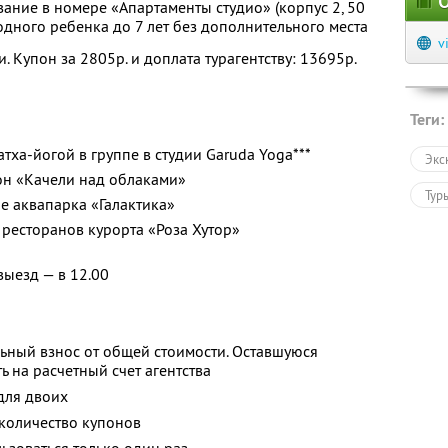
О
вание в номере «Апартаменты студио» (корпус 2, 50
 одного ребенка до 7 лет без дополнительного места
v
. Купон за 2805р. и доплата турагентству: 13695р.
Теги:
атха-йогой в группе в студии Garuda Yoga***
Экс
он «Качели над облаками»
Тур
е аквапарка «Галактика»
ресторанов курорта «Роза Хутор»
 выезд — в 12.00
ьный взнос от общей стоимости. Оставшуюся
 на расчетный счет агентства
для двоих
количество купонов