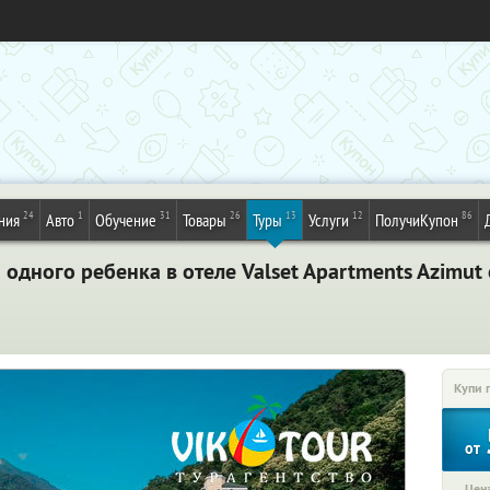
24
1
31
26
13
12
86
ния
Авто
Обучение
Товары
Туры
Услуги
ПолучиКупон
одного ребенка в отеле Valset Apartments Azimut о
Купи 
от
Цена