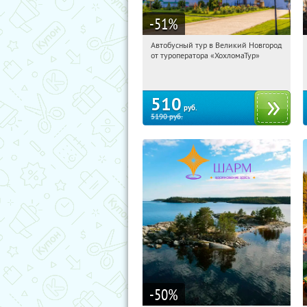
-51
%
Автобусный тур в Великий Новгород
19:24:39
Купили:
2
от туроператора «ХохломаТур»
Сенная площадь
510
руб.
5190
руб.
-50
%