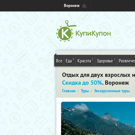
Воронеж
8
2
1
Все
Еда
Красота
Здоровье
Развлече
Отдых для двух взрослых и 
Скидка до 50%
. Воронеж
Главная
Туры
Экскурсионные туры