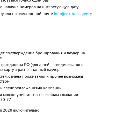
зоваться только один раз
те наличие номеров на интересующую дату
ну или по электронной почте
info@vik-tour.agency
,
дет подтверждение бронирования и ваучер на
ом
 гражданина РФ (для детей — свидетельство о
ю карту и распечатанный ваучер
гостей, отмена проживания и прочее возможны
ством
ими спецпредложениями компании
 можно уточнить по телефонам компании:
-50-77
ря 2020 включительно