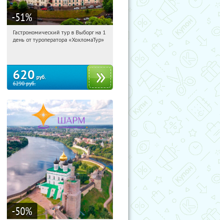
-51
%
Гастрономический тур в Выборг на 1
19:24:39
Купили:
5
день от туроператора «ХохломаТур»
Сенная площадь
620
руб.
6290
руб.
-50
%