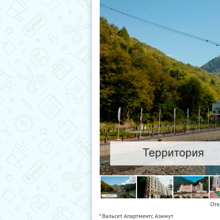
Оте
* Вальсет Апартментс Азимут