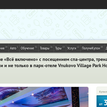
24
1
31
26
13
12
85
ния
Авто
Обучение
Товары
Туры
Услуги
ПолучиКупон
ме «Всё включено» с посещением спа-центра, трен
 и не только в парк-отеле Vnukovo Village Park H
Купил
от