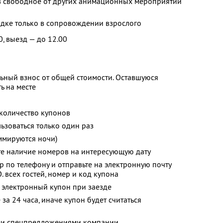
 свободное от других анимационных мероприятий
адке только в сопровождении взрослого
0, выезд — до 12.00
ьный взнос от общей стоимости. Оставшуюся
ь на месте
количество купонов
зоваться только один раз
ммируются ночи)
те наличие номеров на интересующую дату
р по телефону и отправьте на электронную почту
.
всех гостей, номер и код купона
 электронный купон при заезде
за 24 часа, иначе купон будет считаться
ими спецпредложениями компании