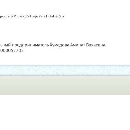
к-отеля Vnukovo Village Park Hotel & Spa
льный предприниматель Хумадова Аминат Вахаевна,
0000052702