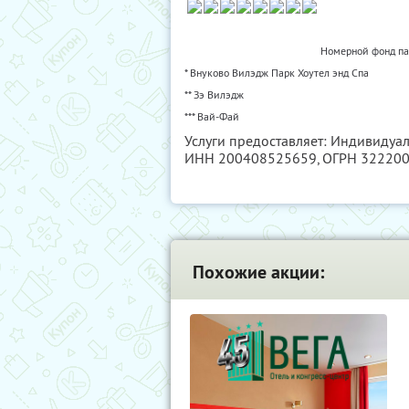
Номерной фонд пар
* Внуково Вилэдж Парк Хоутел энд Спа
** Зэ Вилэдж
*** Вай-Фай
Услуги предоставляет: Индивидуа
ИНН 200408525659
, ОГРН 32220
Похожие акции: