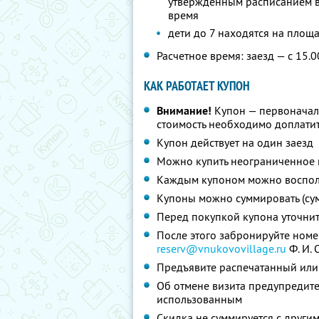
утвержденным расписанием в
время
дети до 7 находятся на площ
Расчетное время: заезд — с 15.0
КАК РАБОТАЕТ КУПОН
Внимание!
Купон — первоначал
стоимость необходимо доплатит
Купон действует на один заезд
Можно купить неограниченное 
Каждым купоном можно восполь
Купоны можно суммировать (су
Перед покупкой купона уточни
После этого забронируйте номе
reserv@vnukovovillage.ru
Ф. И. О
Предъявите распечатанный или
Об отмене визита предупредите 
использованным
Скидка не суммируется с друг