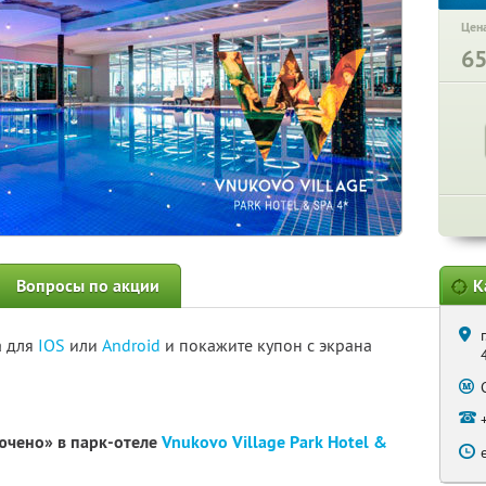
Цена
6
Вопросы по акции
К
а для
IOS
или
Android
и покажите купон с экрана
лючено» в парк-отеле
Vnukovo Village Park Hotel &