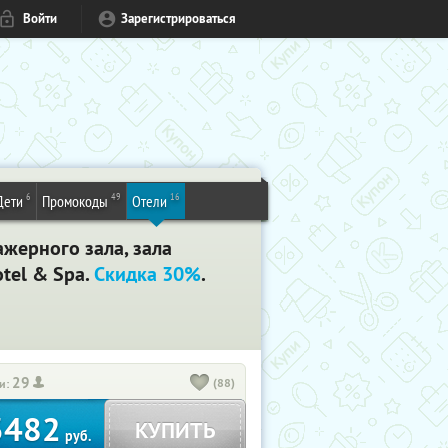
Войти
Зарегистрироваться
6
49
16
Дети
Промокоды
Отели
ажерного зала, зала
otel & Spa.
Скидка 30%
.
29
(88)
и:
3482
КУПИТЬ
руб.