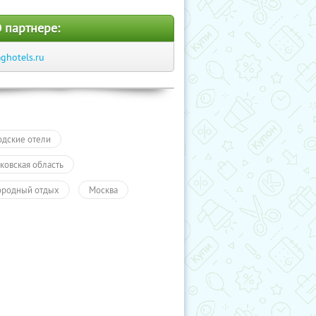
 партнере:
ghotels.ru
одские отели
ковская область
ородный отдых
Москва
ли