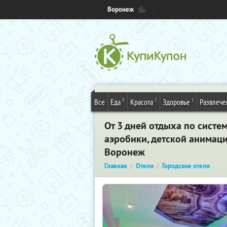
Воронеж
8
2
1
Все
Еда
Красота
Здоровье
Развлече
От 3 дней отдыха по систе
аэробики, детской анимации
Воронеж
Главная
Отели
Городские отели