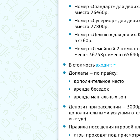
Номер «Стандарт» для двоих. 
вместо 26460р.
Номер «Супериор» для двоих.
вместо 27800р.
Номер «Делюкс» для двоих. К
37260р.
Номер «Семейный 2-комнатны
месте: 36758р. вместо 65640р
В стоимость
входит:
Доплаты — по прайсу:
дополнительное место
аренда беседок
аренда мангальных зон
Депозит при заселении — 3000р
дополнительными услугами отел
выезде)
Правила посещения игровой п
игры проходят под присмотро