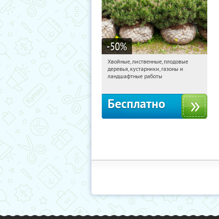
-50
%
Хвойные, лиственные, плодовые
15:48:54
Получили:
15
деревья, кустарники, газоны и
Павелецкая
Угрешская
ландшафтные работы
Бесплатно