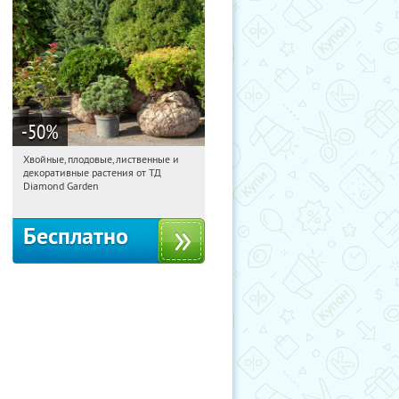
-50
%
Хвойные, плодовые, лиственные и
15:48:54
Получили:
15
декоративные растения от ТД
Выставочная
Угрешская
Diamond Garden
Бесплатно