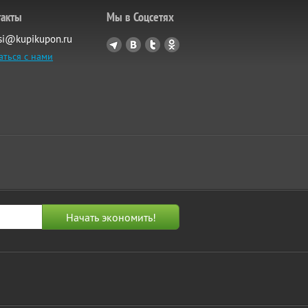
такты
Мы в Соцсетях
si@kupikupon.ru
аться с нами