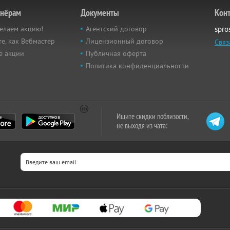
тнёрам
Документы
Кон
елаем акцию!
Агентский договор
spro
е, как Вебмастер
Лицензионный договор
Связ
е акции
Публичная оферта
Политика конфиденциальности
Ищите скидки поблизости,
не выходя из чата: