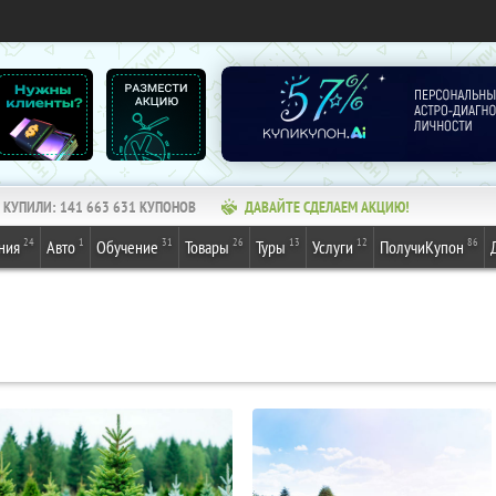
КУПИЛИ:
141 663 631
КУПОНОВ
ДАВАЙТЕ СДЕЛАЕМ АКЦИЮ!
24
1
31
26
13
12
86
ния
Авто
Обучение
Товары
Туры
Услуги
ПолучиКупон