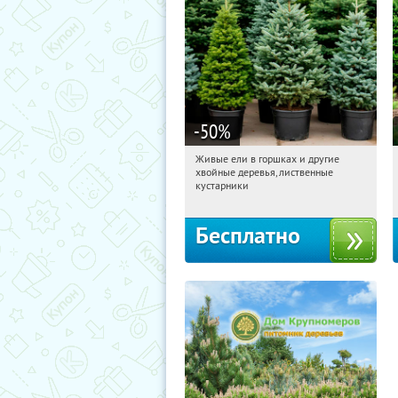
-50
%
Живые ели в горшках и другие
15:48:54
Получили:
53
хвойные деревья, лиственные
Московская обл., г. Химки,
кустарники
территориальное управление
Кутузовское
Бесплатно