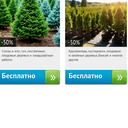
-50
%
-50
%
Сосны и ели, туи, лиственные,
Крупномеры, кустарники, плодовые
15:48:54
Получили:
31
15:48:54
Получили:
28
плодовые деревья и ландшафтные
и хвойные деревья, бонсай и многое
Московская обл., г. Химки,
Москва, Рябиновая улица, 17
работы
другое
территориальное управление
Кутузовское
Бесплатно
Бесплатно