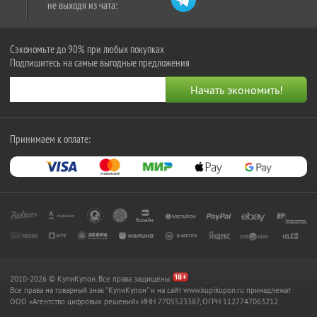
не выходя из чата:
Сэкономьте до 90% при любых покупках
Подпишитесь на самые выгодные предложения
Принимаем к оплате:
2010-2026 © КупиКупон. Все права защищены.
Все права на товарный знак "КупиКупон" и на сайт www.kupikupon.ru принадлежат
OOO «Агентство цифровых решений» ИНН 7705523387, ОГРН 1127747063212