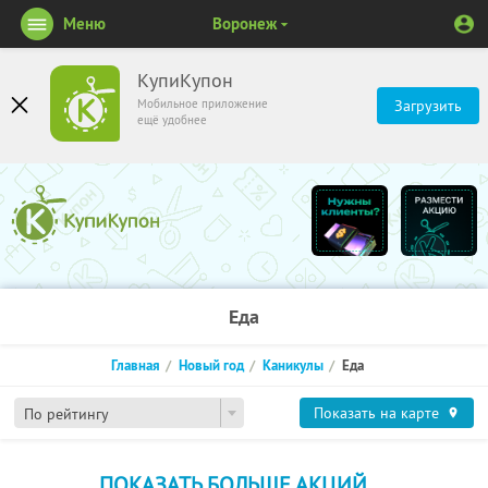
Меню
Воронеж
КупиКупон
Мобильное приложение
Загрузить
ещё удобнее
Еда
Главная
Новый год
Каникулы
Еда
Показать на карте
По рейтингу
ПОКАЗАТЬ БОЛЬШЕ АКЦИЙ