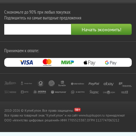
Сэкономьте до 90% при любых покупках
Подпишитесь на самые выгодные предложения
Принимаем к оплате:
2010-2026 © КупиКупон. Все права защищены.
Все права на товарный знак "КупиКупон" и на сайт www.kupikupon.ru принадлежат
OOO «Агентство цифровых решений» ИНН 7705523387, ОГРН 1127747063212