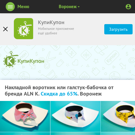
Меню
Воронеж
КупиКупон
Мобильное приложение
Загрузить
ещё удобнее
Накладной воротник или галстук-бабочка от
бренда ALN K.
Скидка до 65%
. Воронеж