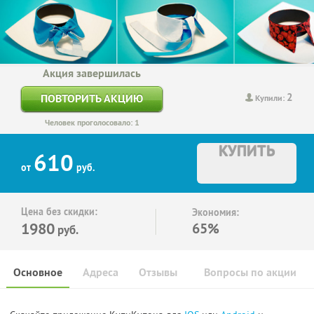
Акция завершилась
2
ПОВТОРИТЬ АКЦИЮ
Купили:
Человек проголосовало: 1
КУПИТЬ
610
от
руб.
Цена без скидки:
Экономия:
1980
65%
руб.
Основное
Адреса
Отзывы
Вопросы по акции