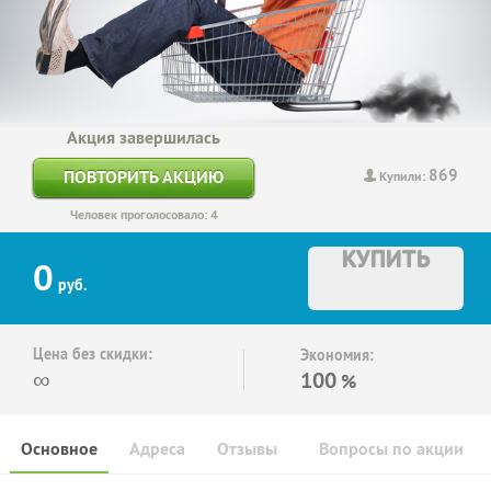
Акция завершилась
869
ПОВТОРИТЬ АКЦИЮ
Купили:
Человек проголосовало: 4
КУПИТЬ
0
руб.
Цена без скидки:
Экономия:
∞
100
%
Основное
Адреса
Отзывы
Вопросы по акции