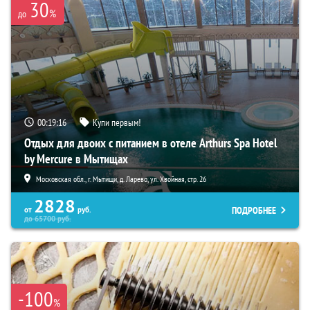
30
%
до
00:19:15
Купи первым!
Отдых для двоих с питанием в отеле Arthurs Spa Hotel
by Mercure в Мытищах
Московская обл., г. Мытищи, д. Ларево, ул. Хвойная, стр. 26
2828
ПОДРОБНЕЕ
от
руб.
до
65700
руб.
-100
%