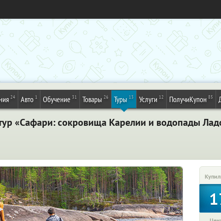
24
1
31
26
13
12
85
ния
Авто
Обучение
Товары
Туры
Услуги
ПолучиКупон
тур «Сафари: сокровища Карелии и водопады Ладо
Купил
1
Цена