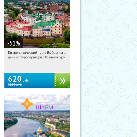
-51
%
Гастрономический тур в Выборг на 1
20:38:50
Купили:
5
день от туроператора «ХохломаТур»
Сенная площадь
620
руб.
6290
руб.