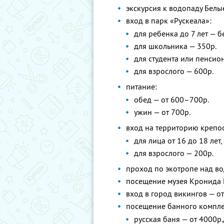
экскурсия к водопаду Белы
вход в парк «Рускеала»:
для ребенка до 7 лет — б
для школьника — 350р.
для студента или пенсион
для взрослого — 600р.
питание:
обед — от 600–700р.
ужин — от 700р.
вход на территорию крепос
для лица от 16 до 18 лет
для взрослого — 200р.
проход по экотропе над в
посещение музея Кронида 
вход в город викингов — от
посещение банного компле
русская баня — от 4000р.