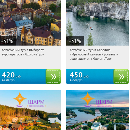
-51
%
-51
%
Автобусный тур в Выборг от
Автобусный тур в Карелию
20:38:50
Купили:
9
20:38:50
Купили:
24
туроператора «ХохломаТур»
«Мраморный каньон Рускеала и
Сенная площадь
Сенная площадь
водопады» от «ХохломаТур»
420
450
руб.
руб.
4230
руб.
4550
руб.