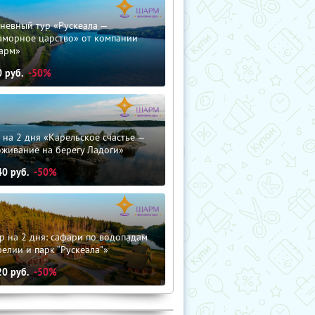
невный тур «Рускеала —
аморное царство» от компании
арм»
0
руб.
-50%
 на 2 дня «Карельское счастье —
оживание на берегу Ладоги»
40
руб.
-50%
р на 2 дня: сафари по водопадам
елии и парк “Рускеала"»
20
руб.
-50%