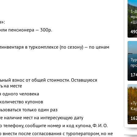
1-д
мр
в»:
«Ш
 или пенсионера — 300р.
49
тинвентаря в туркомплексе (по сезону) — по ценам
Тур
пр
17
ьный взнос от общей стоимости. Оставшуюся
ь на месте
я одного человека
количество купонов
«Ту
Кар
зоваться только один раз
е наличие мест на интересующую дату
16
о телефону, сообщите номер и код купона,
Ф. И. О.
 внести после согласования с туроператором, но не