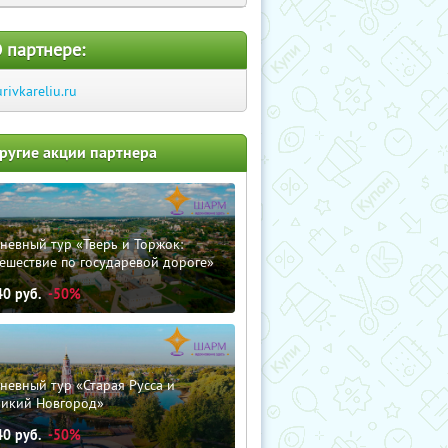
 партнере:
urivkareliu.ru
ругие акции партнера
невный тур «Тверь и Торжок:
ешествие по государевой дороге»
40
руб.
-50%
невный тур «Старая Русса и
ликий Новгород»
40
руб.
-50%