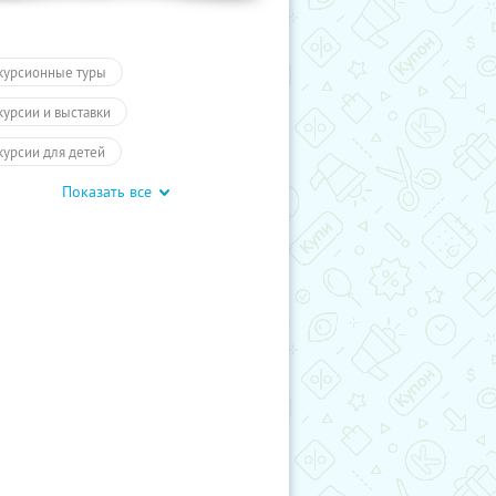
курсионные туры
курсии и выставки
курсии для детей
Показать все
обусные экскурсии
ие экскурсии
Карелия
курсии
Туры