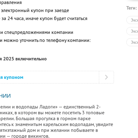
тправления
Теги:
 электронный купон при заезде
за 24 часа, иначе купон будет считаться
Экс
Экс
ими спецпредложениями компании
 можно уточнить по телефону компании:
Экс
Авт
ря 2025 включительно
Пеш
Экс
ся купоном
НИИ
елии и водопады Ладоги» — единственный 2-
никах, в котором вы можете посетить 3 топовые
релии. Большая прогулка в горном парке
витесь к знаменитым карельским водопадам, увидите
пятиэтажный дом и при желании побываете в
ии — городе викингов.