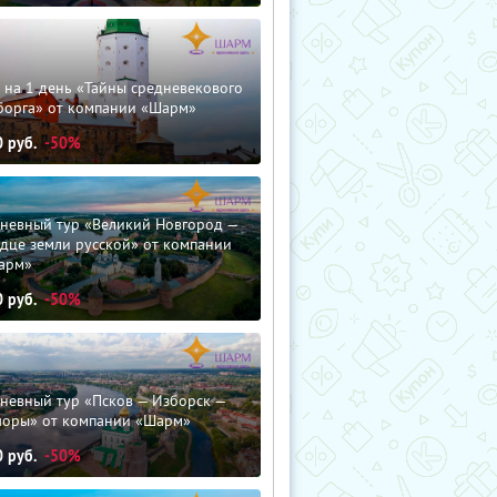
 на 1 день «Тайны средневекового
борга» от компании «Шарм»
0
руб.
-50%
дневный тур «Великий Новгород —
дце земли русской» от компании
арм»
0
руб.
-50%
невный тур «Псков — Изборск —
чоры» от компании «Шарм»
0
руб.
-50%