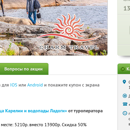
1
Вопросы по акции
К
а для
IOS
или
Android
и покажите купон с экрана
ща Карелии и водопады Ладоги»
от туроператора
 месте: 5210р. вместо 13900р. Скидка 50%