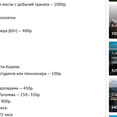
е мосты с добычей граната — 2000р.
есплатно
Тур
Вы
ера (60+) — 400р.
39
1-
сер
«Ш
ти Корела:
42
, студента или пенсионера — 100р.
одопадами — 450р.
1-д
Гоголева — 250–350р.
Пе
 900р.
64
кса:
/2 часа