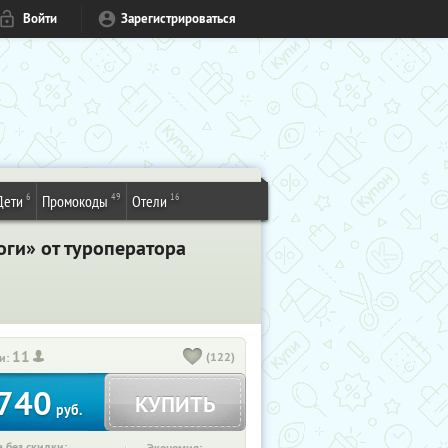
Войти
Зарегистрироваться
6
49
16
Дети
Промокоды
Отели
ги» от туроператора
11
(122)
и:
740
КУПИТЬ
руб.
 без скидки: