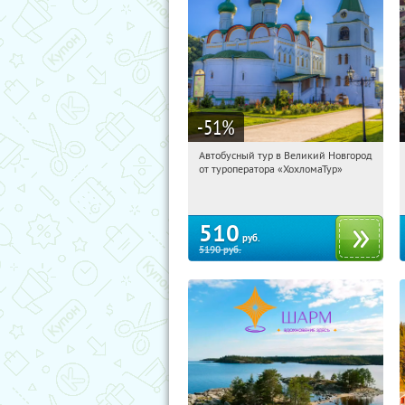
-51
%
Автобусный тур в Великий Новгород
20:38:50
Купили:
2
от туроператора «ХохломаТур»
Сенная площадь
510
руб.
5190
руб.