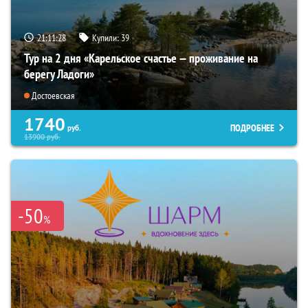
21:11:27
Купили:
39
Тур на 2 дня «Карельское счастье — проживание на
берегу Ладоги»
Достоевская
1740
ПОДРОБНЕЕ
руб.
13900
руб.
-50
%