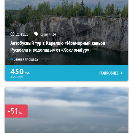
21:11:27
Купили:
24
Автобусный тур в Карелию «Мраморный каньон
Рускеала и водопады» от «ХохломаТур»
Сенная площадь
450
ПОДРОБНЕЕ
руб.
4550
руб.
-51
%