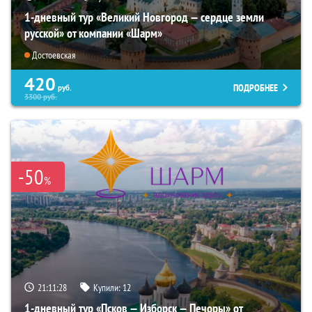
1-дневный тур «Великий Новгород — сердце земли
русской» от компании «Шарм»
Достоевская
420
ПОДРОБНЕЕ
руб.
3300
руб.
-50
%
21:11:27
Купили:
12
1-дневный тур «Псков — Изборск — Печоры» от