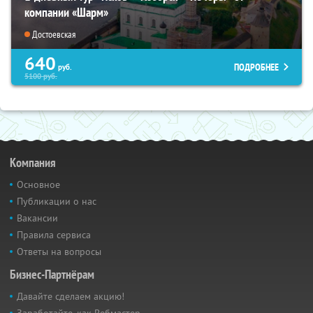
компании «Шарм»
Достоевская
640
ПОДРОБНЕЕ
руб.
5100
руб.
Компания
Основное
Публикации о нас
Вакансии
Правила сервиса
Ответы на вопросы
Бизнес-Партнёрам
Давайте сделаем акцию!