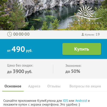
19
:
:
Купили:
490
от
руб.
Цена без скидки:
Экономия:
3900
50%
до
до
руб.
Основное
Адреса
Отзывы
Вопросы по акции
Скачайте приложение КупиКупона для
IOS
или
Android
и
покажите купон с экрана смартфона. Это удобно :)