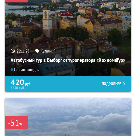
21:11:27
Купили:
9
Автобусный тур в Выборг от туроператора «ХохломаТур»
Сенная площадь
420
ПОДРОБНЕЕ
руб.
4230
руб.
-51
%