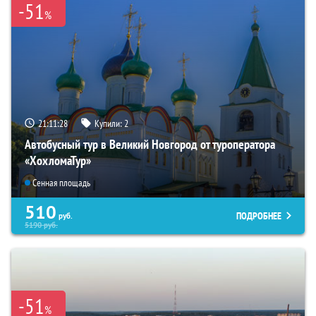
-51
%
21:11:27
Купили:
2
Автобусный тур в Великий Новгород от туроператора
«ХохломаТур»
Сенная площадь
510
ПОДРОБНЕЕ
руб.
5190
руб.
-51
%