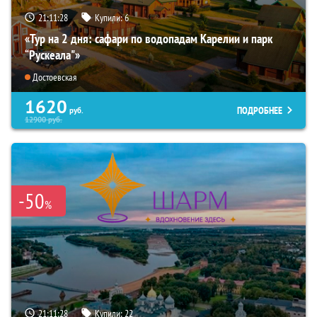
21:11:27
Купили:
6
«Тур на 2 дня: сафари по водопадам Карелии и парк
“Рускеала"»
Достоевская
1620
ПОДРОБНЕЕ
руб.
12900
руб.
-50
%
21:11:27
Купили:
22