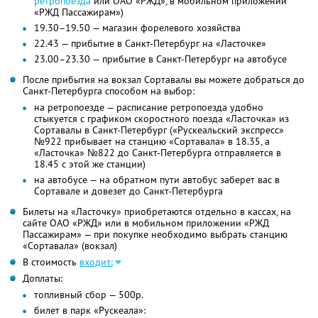
ретропоезда
или ОАО «РЖД», в мобильном приложении
«РЖД Пассажирам»)
19.30–19.50 — магазин форелевого хозяйства
22.43 — прибытие в Санкт-Петербург на «Ласточке»
23.00–23.30 — прибытие в Санкт-Петербург на автобусе
После прибытия на вокзал Сортавалы вы можете добраться до
Санкт-Петербурга способом на выбор:
на ретропоезде — расписание ретропоезда удобно
стыкуется с графиком скоростного поезда «Ласточка» из
Сортавалы в Санкт-Петербург («Рускеальский экспресс»
№922 прибывает на станцию «Сортавала» в 18.35, а
«Ласточка» №822 до Санкт-Петербурга отправляется в
18.45 с этой же станции)
на автобусе — на обратном пути автобус заберет вас в
Сортавале и довезет до Санкт-Петербурга
Билеты на «Ласточку» приобретаются отдельно в кассах, на
сайте ОАО «РЖД» или в мобильном приложении «РЖД
Пассажирам» — при покупке необходимо выбрать станцию
«Сортавала» (вокзал)
В стоимость
входит:
Доплаты:
топливный сбор — 500р.
билет в парк «Рускеала»: