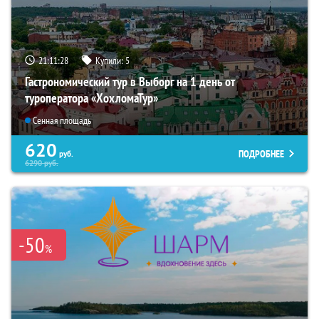
21:11:27
Купили:
5
Гастрономический тур в Выборг на 1 день от
туроператора «ХохломаТур»
Сенная площадь
620
ПОДРОБНЕЕ
руб.
6290
руб.
-50
%