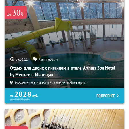
30
%
до
03:33:09
Купи первым!
Отдых для двоих с питанием в отеле Arthurs Spa Hotel
by Mercure в Мытищах
Московская обл., г. Мытищи, д. Ларево, ул. Хвойная, стр. 26
2828
ПОДРОБНЕЕ
от
руб.
до
65700
руб.