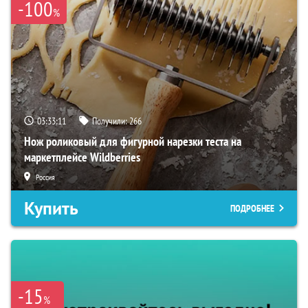
-100
%
03:33:09
Получили:
266
Нож роликовый для фигурной нарезки теста на
маркетплейсе Wildberries
Россия
Купить
ПОДРОБНЕЕ
-15
%