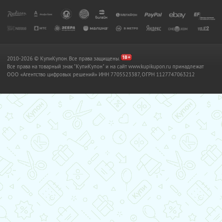
2010-2026 © КупиКупон. Все права защищены.
Все права на товарный знак "КупиКупон" и на сайт www.kupikupon.ru принадлежат
OOO «Агентство цифровых решений» ИНН 7705523387, ОГРН 1127747063212