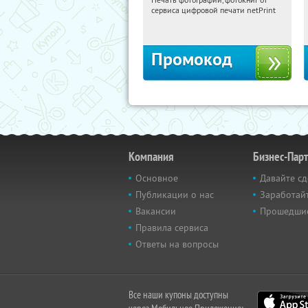
08:34:57
Получили:
4
сервиса цифровой печати netPrint
Россия
Промокод
Компания
Бизнес-Пар
Основное
Давайте сд
Публикации о нас
Заработайт
Вакансии
Прошедши
Правила сервиса
Ответы на вопросы
Все наши купоны доступны