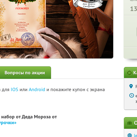
1
Вопросы по акции
К
а для
IOS
или
Android
и покажите купон с экрана
набор от Деда Мороза от
урочки»
О
l