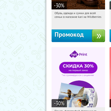
-30
%
Обувь, одежда и сумки для всей
08:34:57
Получили:
31
семьи в магазине kari на Wildberries
Россия
Промокод
-30
%
Печать фотографий, фотокниг от