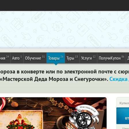
24
1
31
26
13
12
86
ния
Авто
Обучение
Товары
Туры
Услуги
ПолучиКупон
ороза в конверте или по электронной почте с сюр
«Мастерской Деда Мороза и Снегурочки».
Скидка
Купил
о
Цена