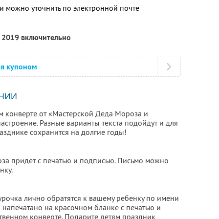
 можно уточнить по электронной почте
я 2019 включительно
ся купоном
НИИ
м конверте от «Мастерской Деда Мороза и
астроение. Разные варианты текста подойдут и для
разднике сохранится на долгие годы!
за придет с печатью и подписью. Письмо можно
нку.
урочка лично обратятся к вашему ребенку по имени
 напечатано на красочном бланке с печатью и
твенном конверте. Подарите детям праздник,