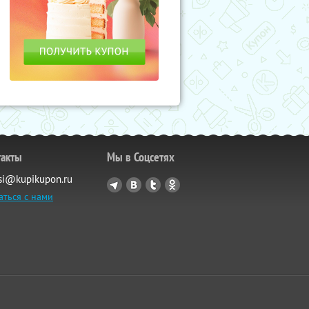
такты
Мы в Соцсетях
si@kupikupon.ru
аться с нами