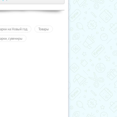
арки на Новый год
Товары
арки, сувениры