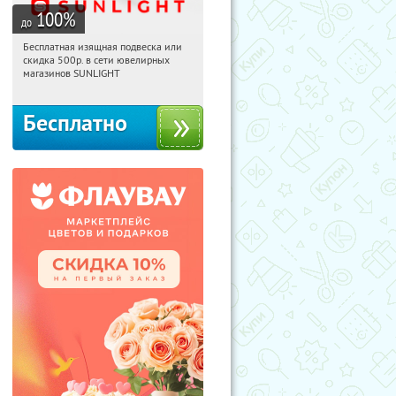
100
%
до
Бесплатная изящная подвеска или
08:34:57
Получили:
73
скидка 500р. в сети ювелирных
Россия
магазинов SUNLIGHT
Бесплатно