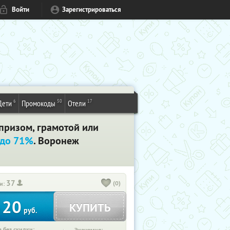
Войти
Зарегистрироваться
6
50
17
Дети
Промокоды
Отели
призом, грамотой или
 до 71%
. Воронеж
37
(0)
и:
20
КУПИТЬ
т
руб.
 без скидки: