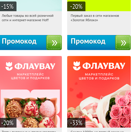
-15
%
-20
%
Любые товары во всей розничной
Первый заказ в сети магазинов
08:34:57
Получили:
83
08:34:57
Получи первым!
сети и интернет-магазине Hoff
«Золотое Яблоко»
Москва, 1-й Волоколамский проезд,
Россия
10с1
Промокод
Промокод
-20
%
-33
%
Торты, пирожные и другие сладости,
Скидка 1000р. на первый заказ на