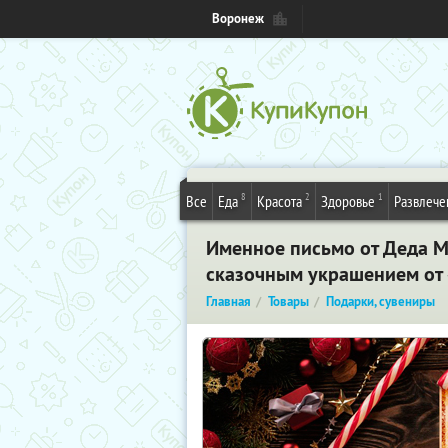
Воронеж
8
2
1
Все
Еда
Красота
Здоровье
Развлече
Именное письмо от Деда М
сказочным украшением от 
Главная
Товары
Подарки, сувениры