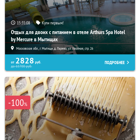
15:35:06
Купи первым!
Отдых для двоих с питанием в отеле Arthurs Spa Hotel
by Mercure в Мытищах
Московская обл., г. Мытищи, д. Ларево, ул. Хвойная, стр. 26
2828
ПОДРОБНЕЕ
от
руб.
до
65700
руб.
-100
%