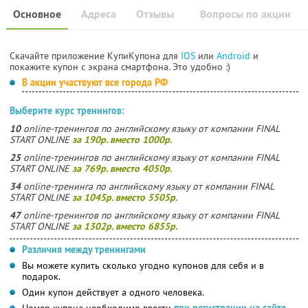
Основное
Адреса
Отзывы
Вопросы по акции
Скачайте приложение КупиКупона для
IOS
или
Android
и
покажите купон с экрана смартфона. Это удобно :)
В акции участвуют все города РФ
Выберите курс тренингов:
10
online-тренингов по английскому языку от компании FINAL
START ONLINE
за 190р. вместо 1000р.
25
online-тренингов по английскому языку от компании FINAL
START ONLINE
за 769р. вместо 4050р.
34
online-тренинга по английскому языку от компании FINAL
START ONLINE
за 1045р. вместо 5505р.
47
online-тренингов по английскому языку от компании FINAL
START ONLINE
за 1302р. вместо 6855р.
Различия между тренингами
Вы можете купить сколько угодно купонов для себя и в
подарок.
Один купон действует а одного человека.
Номер купона необходимо ввести
при регистрации на сайте
.