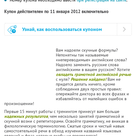
Купон действителен по 11 января 2012 включительно
Узнай, как воспользоваться купоном
Вам надоели скучные формулы?
Непонятны так называемые
«непереводимые» английские слова?
Надоело заменять русские слова
английскими в вашем русском? Хотите
овладеть грамотной английской речью
с нуля?
Решение найдено!
Вам не
придется делать ничего, кроме
соблюдения двух простых правил:
опережайте диктора во всех фразах и
избавляйтесь от малейших ошибок в
произношении!
Первые 15 минут работы с тренингом принесут вам больше
надежных результатов
, чем несколько занятий грамматикой и
скучной возни с репетиторами. Освойте грамматику, не вникая в
филологическую терминологию. Сжатые сроки и чистый навык
самостоятельной речи в обход изучения названий языковых
явлений и фраз, которые якобы не переводятся!