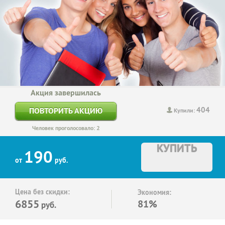
Акция завершилась
404
ПОВТОРИТЬ АКЦИЮ
Купили:
Человек проголосовало: 2
КУПИТЬ
190
от
руб.
Цена без скидки:
Экономия:
6855
81%
руб.