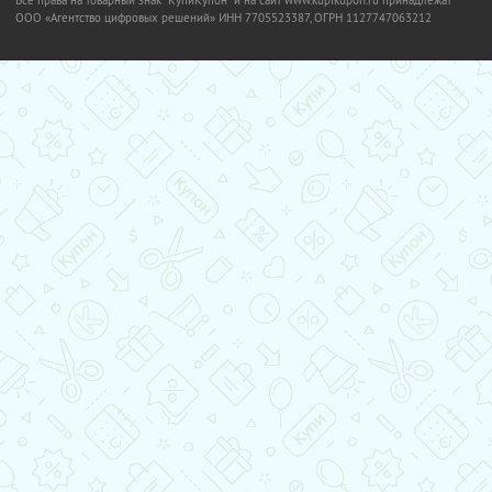
Все права на товарный знак "КупиКупон" и на сайт www.kupikupon.ru принадлежат
OOO «Агентство цифровых решений» ИНН 7705523387, ОГРН 1127747063212