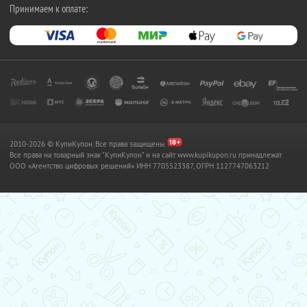
Принимаем к оплате:
2010-2026 © КупиКупон. Все права защищены.
Все права на товарный знак "КупиКупон" и на сайт www.kupikupon.ru принадлежат
OOO «Агентство цифровых решений» ИНН 7705523387, ОГРН 1127747063212