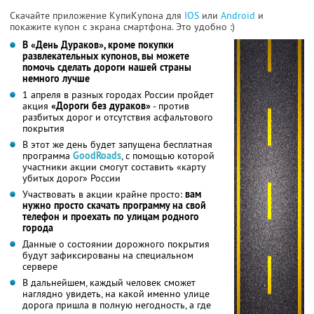
Скачайте приложение КупиКупона для
IOS
или
Android
и
покажите купон с экрана смартфона. Это удобно :)
В «День Дураков», кроме покупки
развлекательных купонов, вы можете
помочь сделать дороги нашей страны
немного лучше
1 апреля в разных городах России пройдет
акция
«Дороги без дураков»
- против
разбитых дорог и отсутствия асфальтового
покрытия
В этот же день будет запущена бесплатная
программа
GoodRoads
, с помощью которой
участники акции смогут составить «карту
убитых дорог» России
Участвовать в акции крайне просто:
вам
нужно просто скачать программу на свой
телефон и проехать по улицам родного
города
Данные о состоянии дорожного покрытия
будут зафиксированы на специальном
сервере
В дальнейшем, каждый человек сможет
наглядно увидеть, на какой именно улице
дорога пришла в полную негодность, а где