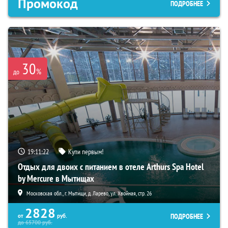
Промокод
ПОДРОБНЕЕ
30
%
до
19:11:21
Купи первым!
Отдых для двоих с питанием в отеле Arthurs Spa Hotel
by Mercure в Мытищах
Московская обл., г. Мытищи, д. Ларево, ул. Хвойная, стр. 26
2828
ПОДРОБНЕЕ
от
руб.
до
65700
руб.