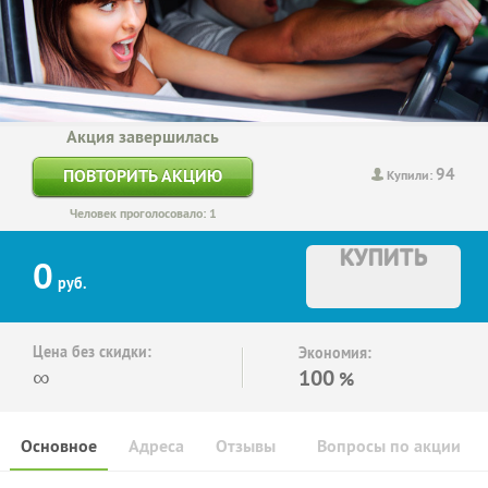
Акция завершилась
94
ПОВТОРИТЬ АКЦИЮ
Купили:
Человек проголосовало: 1
КУПИТЬ
0
руб.
Цена без скидки:
Экономия:
∞
100
%
Основное
Адреса
Отзывы
Вопросы по акции