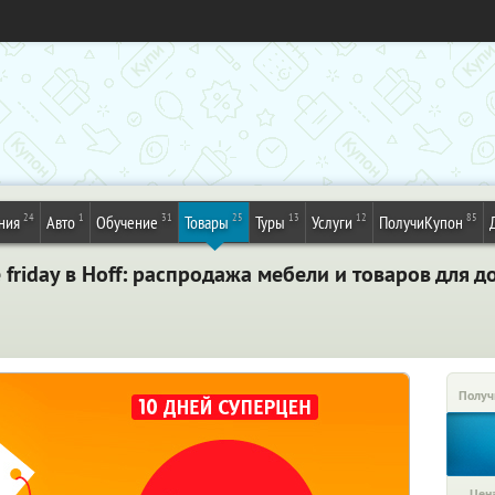
24
1
31
25
13
12
85
ния
Авто
Обучение
Товары
Туры
Услуги
ПолучиКупон
 friday в Hoff: распродажа мебели и товаров для 
Получ
Цена