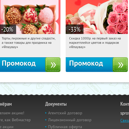
-20
%
-33
%
Торты, пирожные и другие сладости,
Скидка 1000р. на первый заказ на
09:02:23
Получили:
6
09:02:23
Получили:
18
а также товары для праздника на
маркетплейсе цветов и подарков
Россия
Россия
«Флаувау»
«Флаувау»
Промокод
Промокод
тнёрам
Документы
Кон
елаем акцию!
Агентский договор
spro
е, как Вебмастер
Лицензионный договор
Связ
е акции
Публичная оферта