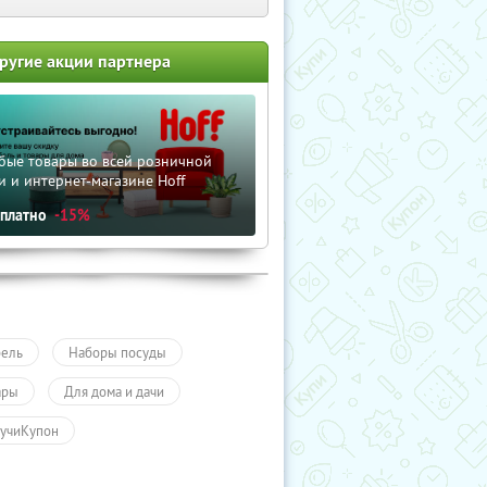
ругие акции партнера
бые товары во всей розничной
и и интернет-магазине Hoff
сплатно
-15%
ель
Наборы посуды
ары
Для дома и дачи
учиКупон