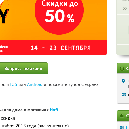
∞
Вопросы по акции
К
а для
IOS
или
Android
и покажите купон с экрана
ы для дома в магазинах
Hoff
О
 скидки
ентября 2018 года (включительно)
h