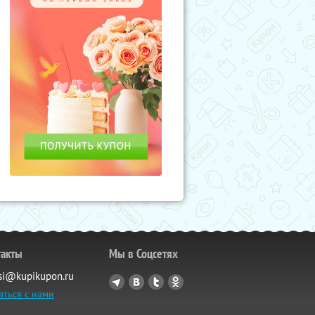
такты
Мы в Соцсетях
si@kupikupon.ru
аться с нами