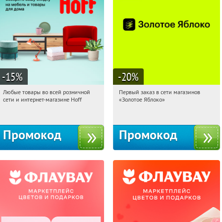
-15
%
-20
%
Любые товары во всей розничной
Первый заказ в сети магазинов
09:02:23
Получили:
83
09:02:23
Получи первым!
сети и интернет-магазине Hoff
«Золотое Яблоко»
Москва, 1-й Волоколамский проезд,
Россия
10с1
Промокод
Промокод