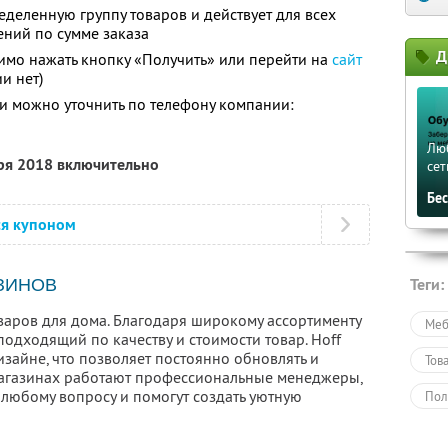
еделенную группу товаров и действует для всех
ений по сумме заказа
Д
имо нажать кнопку «Получить» или перейти на
сайт
и нет)
 можно уточнить по телефону компании:
Лю
бря 2018 включительно
сет
Бе
ся купоном
Теги:
ЗИНОВ
варов для дома. Благодаря широкому ассортименту
Меб
одходящий по качеству и стоимости товар. Hoff
зайне, что позволяет постоянно обновлять и
Тов
магазинах работают профессиональные менеджеры,
 любому вопросу и помогут создать уютную
Пол