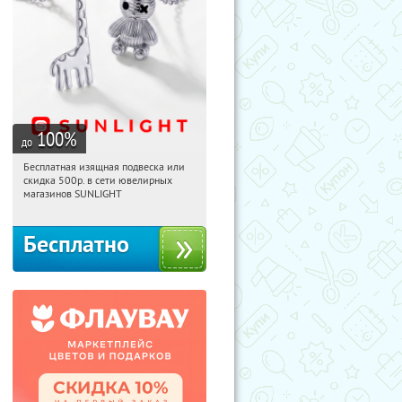
100
%
до
Бесплатная изящная подвеска или
09:02:23
Получили:
73
скидка 500р. в сети ювелирных
Россия
магазинов SUNLIGHT
Бесплатно