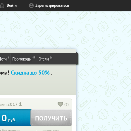
Войти
Зарегистрироваться
6
49
16
Дети
Промокоды
Отели
дома!
Скидка до 50%
.
2017
(5)
или:
0
ПОЛУЧИТЬ
руб.
 без скидки: