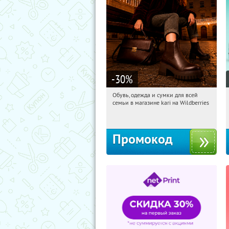
-30
%
Обувь, одежда и сумки для всей
09:02:23
Получили:
30
семьи в магазине kari на Wildberries
Россия
Промокод