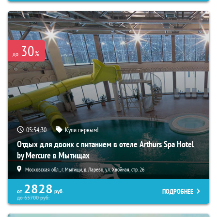
30
%
до
05:54:29
Купи первым!
Отдых для двоих с питанием в отеле Arthurs Spa Hotel
by Mercure в Мытищах
Московская обл., г. Мытищи, д. Ларево, ул. Хвойная, стр. 26
2828
ПОДРОБНЕЕ
от
руб.
до
65700
руб.