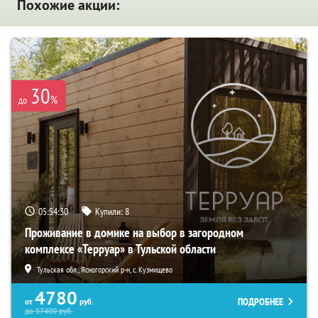
Похожие акции:
30
%
до
05:54:29
Купили:
8
Проживание в домике на выбор в загородном
комплексе «Терруар» в Тульской области
Тульская обл., Ясногорский р-н, с. Кузмищево
4780
ПОДРОБНЕЕ
от
руб.
до
57400
руб.