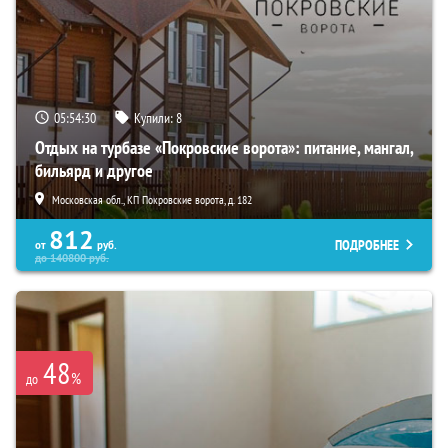
05:54:29
Купили:
8
Отдых на турбазе «Покровские ворота»: питание, мангал,
бильярд и другое
Московская обл., КП Покровские ворота, д. 182
812
ПОДРОБНЕЕ
от
руб.
до
140800
руб.
48
%
до