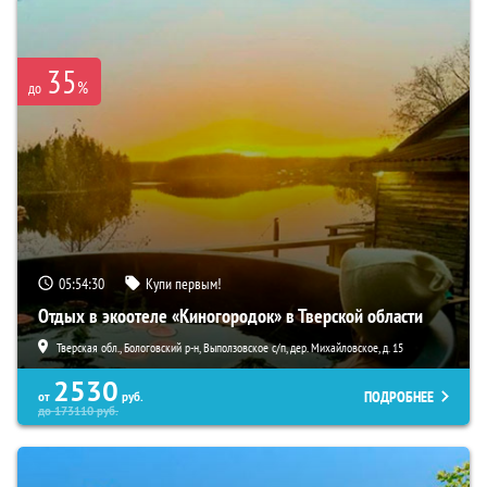
35
%
до
05:54:29
Купи первым!
Отдых в экоотеле «Киногородок» в Тверской области
Тверская обл., Бологовский р-н, Выползовское с/п, дер. Михайловское, д. 15
2530
ПОДРОБНЕЕ
от
руб.
до
173110
руб.