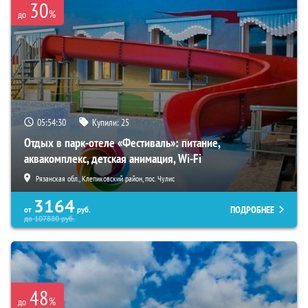
30
%
до
05:54:29
Купили:
25
Отдых в парк-отеле «Фестиваль»: питание,
аквакомплекс, детская анимация, Wi-Fi
Рязанская обл., Клепиковский район, пос. Чулис
3164
ПОДРОБНЕЕ
от
руб.
до
107880
руб.
48
%
до