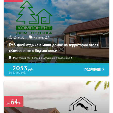
05:54:29
Купили:
117
От 3 дней отдыха в мини-домах на территории отеля
«Компонент» в Подмосковье
Московская обл., Солнечногорский р-н, д. Колтышево, 1
2053
ПОДРОБНЕЕ
от
руб.
до
67400
руб.
64
%
до