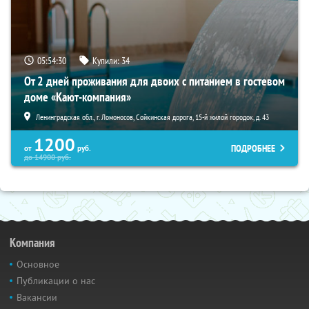
05:54:29
Купили:
34
От 2 дней проживания для двоих с питанием в гостевом
доме «Кают-компания»
Ленинградская обл., г. Ломоносов, Сойкинская дорога, 15-й жилой городок, д. 43
1200
ПОДРОБНЕЕ
от
руб.
до
14900
руб.
Компания
Основное
Публикации о нас
Вакансии