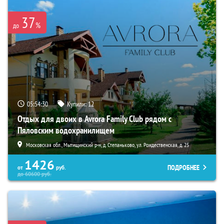
37
%
до
05:54:29
Купили:
12
Отдых для двоих в Avrora Family Club рядом с
Пяловским водохранилищем
Московская обл., Мытищинский р-н, д. Степаньково, ул. Рождественская, д. 25
1426
ПОДРОБНЕЕ
от
руб.
до
60600
руб.