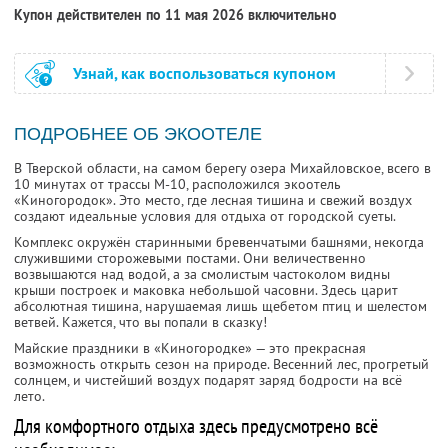
Купон действителен по 11 мая 2026 включительно
Узнай, как воспользоваться купоном
ПОДРОБНЕЕ ОБ ЭКООТЕЛЕ
В Тверской области, на самом берегу озера Михайловское, всего в
10 минутах от трассы М-10, расположился экоотель
«Киногородок». Это место, где лесная тишина и свежий воздух
создают идеальные условия для отдыха от городской суеты.
Комплекс окружён старинными бревенчатыми башнями, некогда
служившими сторожевыми постами. Они величественно
возвышаются над водой, а за смолистым частоколом видны
крыши построек и маковка небольшой часовни. Здесь царит
абсолютная тишина, нарушаемая лишь щебетом птиц и шелестом
ветвей. Кажется, что вы попали в сказку!
Майские праздники в «Киногородке» — это прекрасная
возможность открыть сезон на природе. Весенний лес, прогретый
солнцем, и чистейший воздух подарят заряд бодрости на всё
лето.
Для комфортного отдыха здесь предусмотрено всё