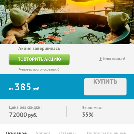
Акция завершилась
ПОВТОРИТЬ АКЦИЮ
Купи первым!
Человек проголосовало: 0
КУПИТЬ
385
от
руб.
Цена без скидки:
Экономия:
72000
35%
руб.
Основное
Адреса
Отзывы
Вопросы по акции