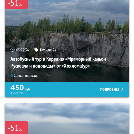
-51
%
05:22:32
Купили:
24
Автобусный тур в Карелию «Мраморный каньон
Рускеала и водопады» от «ХохломаТур»
Сенная площадь
450
ПОДРОБНЕЕ
руб.
4550
руб.
-51
%