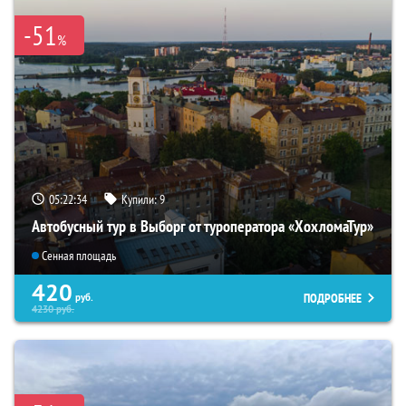
-51
%
05:22:32
Купили:
9
Автобусный тур в Выборг от туроператора «ХохломаТур»
Сенная площадь
420
ПОДРОБНЕЕ
руб.
4230
руб.