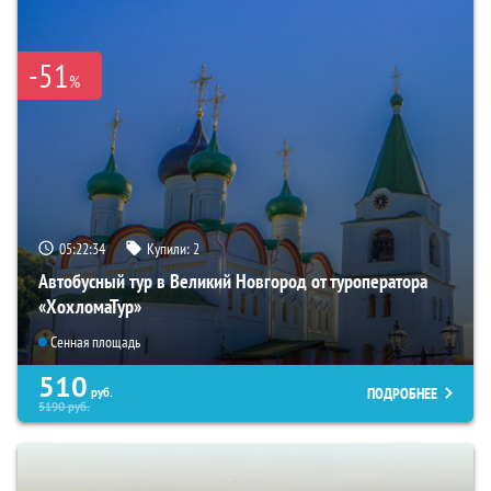
-51
%
05:22:32
Купили:
2
Автобусный тур в Великий Новгород от туроператора
«ХохломаТур»
Сенная площадь
510
ПОДРОБНЕЕ
руб.
5190
руб.