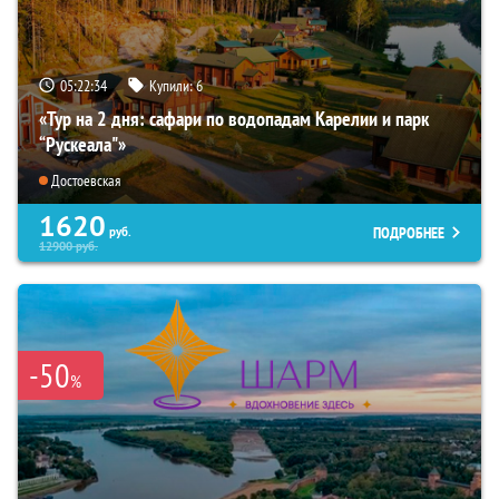
05:22:32
Купили:
6
«Тур на 2 дня: сафари по водопадам Карелии и парк
“Рускеала"»
Достоевская
1620
ПОДРОБНЕЕ
руб.
12900
руб.
-50
%