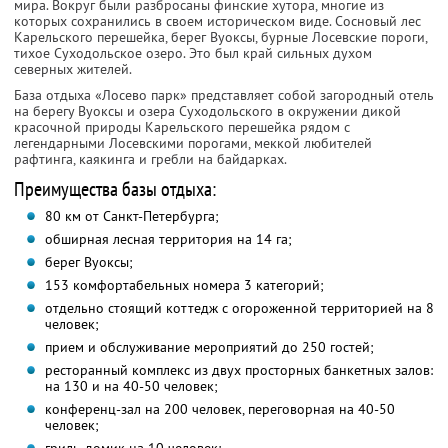
мира. Вокруг были разбросаны финские хутора, многие из
которых сохранились в своем историческом виде. Сосновый лес
Карельского перешейка, берег Вуоксы, бурные Лосевские пороги,
тихое Суходольское озеро. Это был край сильных духом
северных жителей.
База отдыха «Лосево парк» представляет собой загородный отель
на берегу Вуоксы и озера Суходольского в окружении дикой
красочной природы Карельского перешейка рядом с
легендарными Лосевскими порогами, меккой любителей
рафтинга, каякинга и гребли на байдарках.
Преимущества базы отдыха:
80 км от Санкт-Петербурга;
обширная лесная территория на 14 га;
берег Вуоксы;
153 комфортабельных номера 3 категорий;
отдельно стоящий коттедж с огороженной территорией на 8
человек;
прием и обслуживание мероприятий до 250 гостей;
ресторанный комплекс из двух просторных банкетных залов:
на 130 и на 40-50 человек;
конференц-зал на 200 человек, переговорная на 40-50
человек;