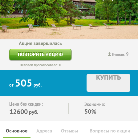
Акция завершилась
9
ПОВТОРИТЬ АКЦИЮ
Купили:
Человек проголосовало: 0
КУПИТЬ
505
от
руб.
Цена без скидки:
Экономия:
12600
50%
руб.
Основное
Адреса
Отзывы
Вопросы по акции