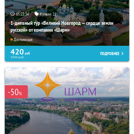
05:22:32
Купили:
22
1-дневный тур «Великий Новгород — сердце земли
русской» от компании «Шарм»
Достоевская
420
ПОДРОБНЕЕ
руб.
3300
руб.
-50
%