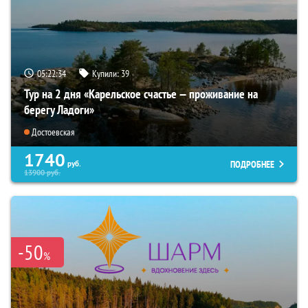
05:22:32
Купили:
39
Тур на 2 дня «Карельское счастье — проживание на
берегу Ладоги»
Достоевская
1740
ПОДРОБНЕЕ
руб.
13900
руб.
-50
%