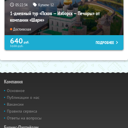
05:22:32
Купили:
12
1-дневный тур «Псков — Изборск — Печоры» от
компании «Шарм»
Достоевская
640
ПОДРОБНЕЕ
руб.
5100
руб.
Компания
Основное
Публикации о нас
Вакансии
Правила сервиса
Ответы на вопросы
Бизнес-Партнёрам