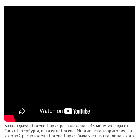
База отдыха «Лосево Парк» расположена в 45 минутах езды от
Санкт-Петербурга, в поселке Лосево. Многие века территория, на
которой расположен «Лосево Парк», была частью скандинавского