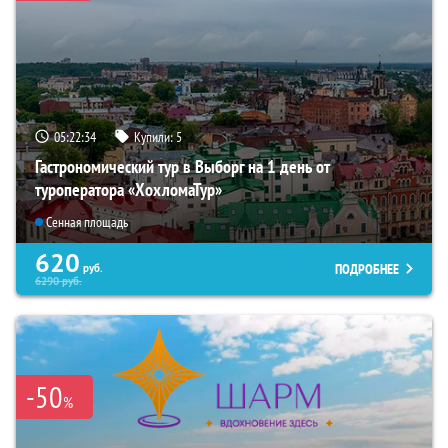
05:22:32
Купили:
5
Гастрономический тур в Выборг на 1 день от
туроператора «ХохломаТур»
Сенная площадь
620
ПОДРОБНЕЕ
руб.
6290
руб.
-50
%