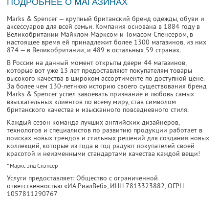
ПОДРОБНЕЕ О МАГАЗИНАХ
Marks & Spencer — крупный британский бренд одежды, обуви и
аксессуаров для всей семьи. Компания основана в 1884 году в
Великобритании Майклом Марксом и Томасом Спенсером, в
настоящее время ей принадлежит более 1300 магазинов, из них
874 — в Великобритании, и 489 в остальных 59 странах.
В России на данный момент открыты двери 44 магазинов,
которые вот уже 13 лет предоставляют покупателям товары
высокого качества в широком ассортименте по доступной цене.
За более чем 130-летнюю историю своего существования бренд
Marks & Spencer успел завоевать признание и любовь самых
взыскательных клиентов по всему миру, став символом
британского качества и изысканного повседневного стиля.
Каждый сезон команда лучших английских дизайнеров,
технологов и специалистов по развитию продукции работает в
поисках новых трендов и стильных решений для создания новых
коллекций, которые из года в год радуют покупателей своей
красотой и неизменными стандартами качества каждой вещи!
* Маркс энд Спэнсер
Услуги предоставляет: Общество с ограниченной
ответственностью «ИА РиалВеб»,
ИНН 7813323882
, ОГРН
1057811290767