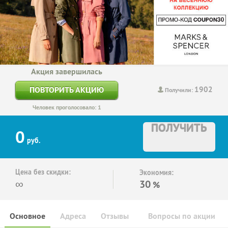
Акция завершилась
1902
ПОВТОРИТЬ АКЦИЮ
Получили:
Человек проголосовало: 1
ПОЛУЧИТЬ
0
руб.
Цена без скидки:
Экономия:
∞
30
%
Основное
Адреса
Отзывы
Вопросы по акции