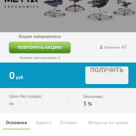
Акция завершилась
42
ПОВТОРИТЬ АКЦИЮ
Получили:
Человек проголосовало: 0
ПОЛУЧИТЬ
0
руб.
Цена без скидки:
Экономия:
∞
5
%
Основное
Адреса
Отзывы
Вопросы по акции