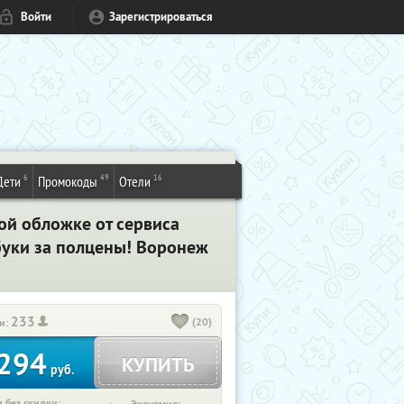
Войти
Зарегистрироваться
6
49
16
Дети
Промокоды
Отели
ой обложке от сервиса
ибуки за полцены! Воронеж
233
(20)
и:
294
КУПИТЬ
руб.
 без скидки: