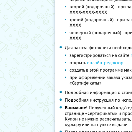
второй (подарочный) - при з
XXXX-XXXX-XXXX
третий (подарочный) - при з
XXXX
четвёртый (подарочный) - пр
XXXX
Для заказа фотокниги необход
зарегистрироваться на сайте
открыть
онлайн-редактор
создать в этой программе мак
при оформлении заказа указа
«Сертификаты»
Подробная информация о стоим
Подробная инструкция по испо
Внимание!
Полученный код/код
странице «Сертификаты» и просл
Купон не нужно распечатывать,
курьеру или на пункте выдачи