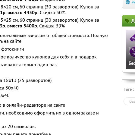
w
×20 см, 60 страниц (30 разворотов). Купон за
1р. вместо 4450р.
Скидка 30%
×25 см, 60 страниц (30 разворотов). Купон за
Д
3р. вместо 5400р.
Скидка 39%
воначальным взносом от общей стоимости. Полную
ь на сайте
Печ
й фотокниги
сер
ое количество купонов для себя и в подарок
Бе
зоваться только один раз
а 18х13 (25 разворотов)
са 30х40
Теги:
30х40
Тов
о в онлайн-редакторе на сайте
иги, необходимо оформить их в одном заказе и
 из 20 символов:
ь при печати принтбука