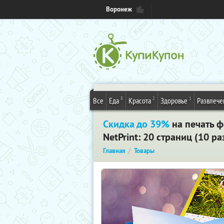
Воронеж
8
2
1
Все
Еда
Красота
Здоровье
Развлече
Скидка до 39%
на печать ф
NetPrint: 20 страниц (10 
Главная
Товары