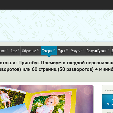
24
1
31
26
13
12
85
ния
Авто
Обучение
Товары
Туры
Услуги
ПолучиКупон
отокниг Принтбук Премиум в твердой персональн
разворотов) или 60 страниц (30 разворотов) + мин
Купил
от
Цена