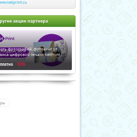
ww.netprint.ru
ругие акции партнера
ать фотографий, фотокниг от
виса цифровой печати netPrint
сплатно
-30%
ары