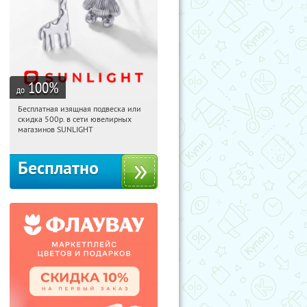
100
%
до
Бесплатная изящная подвеска или
07:38:06
Получили:
74
скидка 500р. в сети ювелирных
Россия
магазинов SUNLIGHT
Бесплатно