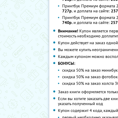
Принтбук Премиум формата 28
727р.
и доплата на сайте:
237
Принтбук Премиум формата 25
740р.
и доплата на сайте:
257
Внимание!
Купон является пер
стоимость необходимо доплатит
Купон действует на заказ одно
Вы можете купить неограниченн
Каждым купоном можно восполь
БОНУСЫ:
скидка 50% на заказ минибук
скидка 50% на заказ фотобок
скидка 50% на заказ xолста 
Заказ книги оформляется тольк
Если вы хотите заказать две кн
указать полученный код
Купон содержит 4 кода, каждый
первый необходимо указыват