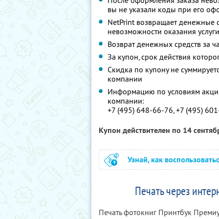
После оформления заказа невоз
вы не указали коды при его о
NetPrint возвращает денежные 
невозможности оказания услуг
Возврат денежных средств за ч
За купон, срок действия которо
Скидка по купону не суммируе
компании
Информацию по условиям акции
компании:
+7 (495) 648-66-76, +7 (495) 60
Купон действителен по 14 сентяб
Узнай, как воспользовать
Печать через интерн
Печать фотокниг Принтбук Премиум 