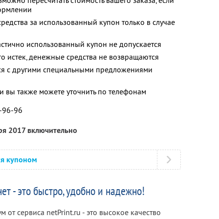
можно пересчитать стоимость вашего заказа, если
формлении
средства за использованный купон только в случае
и
астично использованный купон не допускается
го истек, денежные средства не возвращаются
тся с другими специальными предложениями
 вы также можете уточнить по телефонам
1-96-96
ря 2017 включительно
ся купоном
ет - это быстро, удобно и надежно!
от сервиса netPrint.ru - это высокое качество