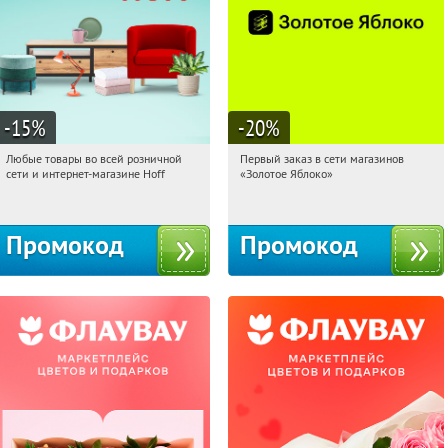
-15
%
-20
%
Любые товары во всей розничной
Первый заказ в сети магазинов
07:38:06
Получили:
83
07:38:06
Получи первым!
сети и интернет-магазине Hoff
«Золотое Яблоко»
Москва, 1-й Волоколамский проезд,
Россия
10с1
Промокод
Промокод