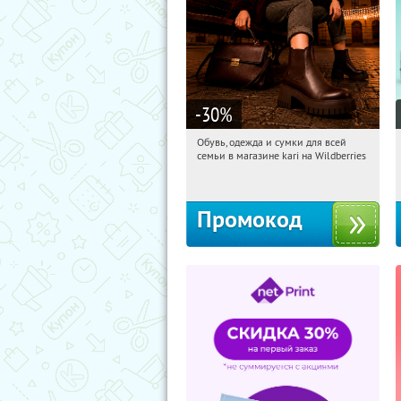
-30
%
Обувь, одежда и сумки для всей
07:38:06
Получили:
32
семьи в магазине kari на Wildberries
Россия
Промокод