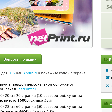
5
Вопросы по акции
К
а для
IOS
или
Android
и покажите купон с экрана
миум в твердой персональной обложке от
вой печати
netPrint.ru
×20 см, 20 страниц (10 разворотов). Купон за
р. вместо 1600р.
Скидка 38%
О
×28 см, 60 страниц (30 разворотов). Купон за
2р. вместо 4450р.
Скидка 30%