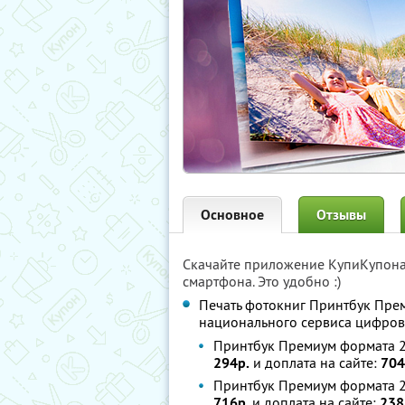
Основное
Отзывы
Скачайте приложение КупиКупон
смартфона. Это удобно :)
Печать фотокниг Принтбук Пре
национального сервиса цифро
Принтбук Премиум формата 20
294р.
и доплата на сайте:
704
Принтбук Премиум формата 20
716р.
и доплата на сайте:
238