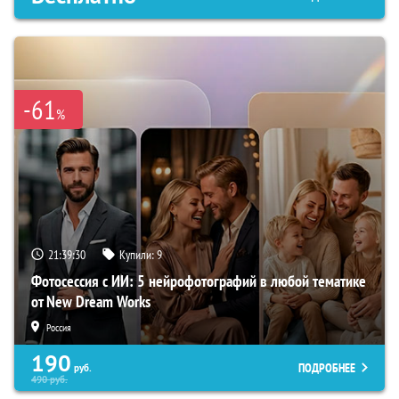
-61
%
21:39:29
Купили:
9
Фотосессия с ИИ: 5 нейрофотографий в любой тематике
от New Dream Works
Россия
190
ПОДРОБНЕЕ
руб.
490
руб.