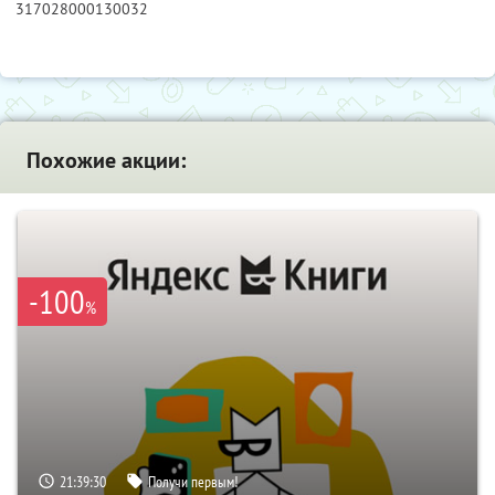
317028000130032
Похожие акции:
-100
%
21:39:29
Получи первым!