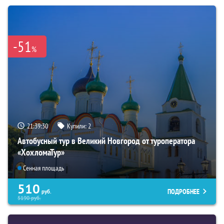
-51
%
21:39:29
Купили:
2
Автобусный тур в Великий Новгород от туроператора
«ХохломаТур»
Сенная площадь
510
ПОДРОБНЕЕ
руб.
5190
руб.