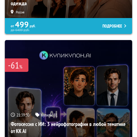
одежда
Россия
499
ПОДРОБНЕЕ
от
руб.
до
6400
руб.
-61
%
21:39:29
Купили:
81
Фотосессия с ИИ: 3 нейрофотографии в любой тематике
от KK AI