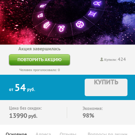
Акция завершилась
424
ПОВТОРИТЬ АКЦИЮ
Купили:
Человек проголосовало: 0
КУПИТЬ
54
от
руб.
Цена без скидки:
Экономия:
13990
98%
руб.
Основное
Адреса
Отзывы
Вопросы по акции