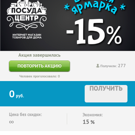
Акция завершилась
277
ПОВТОРИТЬ АКЦИЮ
Получили:
Человек проголосовало: 0
ПОЛУЧИТЬ
0
руб.
Цена без скидки:
Экономия:
∞
15
%