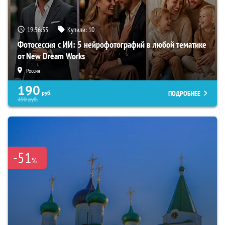
19:56:54
Купили:
10
Фотосессия с ИИ: 5 нейрофотографий в любой тематике
от New Dream Works
Россия
190
ПОДРОБНЕЕ
руб.
490
руб.
-51
%