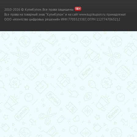
2010-2026 © КупиКупон. Все права защищены.
Все права на товарный знак "КупиКупон" и на сайт www.kupikupon.ru принадлежат
OOO «Агентство цифровых решений» ИНН 7705523387, ОГРН 1127747063212