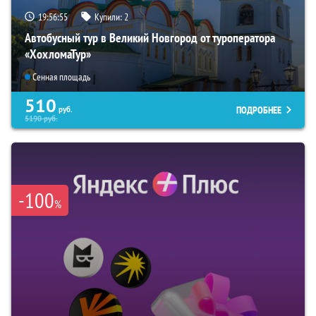
19:56:54
Купили:
2
Автобусный тур в Великий Новгород от туроператора
«ХохломаТур»
Сенная площадь
510
ПОДРОБНЕЕ
руб.
5190
руб.
-100
%