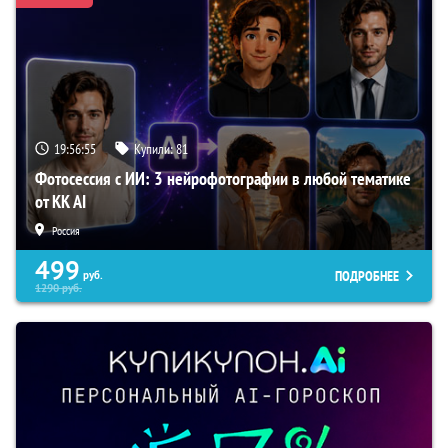
19:56:54
Купили:
81
Фотосессия с ИИ: 3 нейрофотографии в любой тематике
от KK AI
Россия
499
ПОДРОБНЕЕ
руб.
1290
руб.