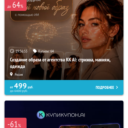
64
%
до
19:56:54
Купили:
64
Создание образа от агентства KK AI: стрижка, макияж,
одежда
Россия
499
ПОДРОБНЕЕ
от
руб.
до
6400
руб.
-61
%