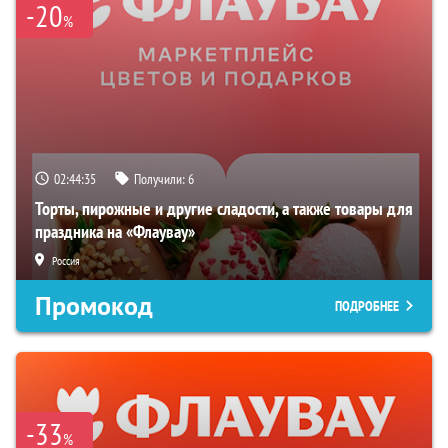
-20
%
02:44:34
Получили:
6
Торты, пирожные и другие сладости, а также товары для
праздника на «Флаувау»
Россия
Промокод
ПОДРОБНЕЕ
-33
%