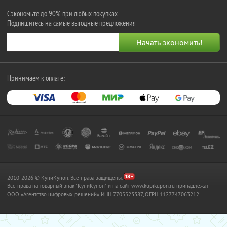
Сэкономьте до 90% при любых покупках
Подпишитесь на самые выгодные предложения
Принимаем к оплате:
2010-2026 © КупиКупон. Все права защищены.
Все права на товарный знак "КупиКупон" и на сайт www.kupikupon.ru принадлежат
OOO «Агентство цифровых решений» ИНН 7705523387, ОГРН 1127747063212