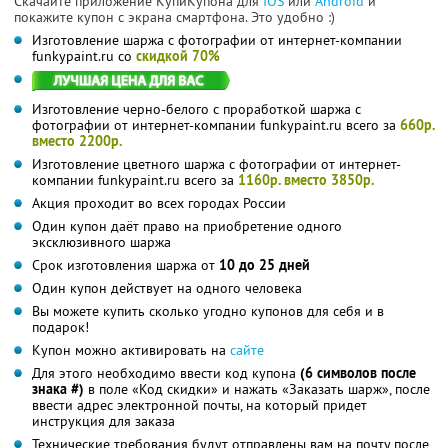
Скачайте приложение КупиКупона для
IOS
или
Android
и
покажите купон с экрана смартфона. Это удобно :)
Изготовление шаржа с фотографии от интернет-компании
funkypaint.ru со
скидкой 70%
Изготовление черно-белого с проработкой шаржа с
фотографии от интернет-компании funkypaint.ru всего за
660р.
вместо 2200р.
Изготовление цветного шаржа с фотографии от интернет-
компании funkypaint.ru всего за
1160р. вместо 3850р.
Акция проходит во всех городах России
Один купон даёт право на приобретение одного
эксклюзивного шаржа
Срок изготовления шаржа от
10 до 25 дней
Один купон действует на одного человека
Вы можете купить сколько угодно купонов для себя и в
подарок!
Купон можно активировать на
сайте
Для этого необходимо ввести код купона
(6 символов после
знака #)
в поле «Код скидки» и нажать «Заказать шарж», после
ввести адрес электронной почты, на который придет
инструкция для заказа
Технические требования будут отправлены вам на почту после