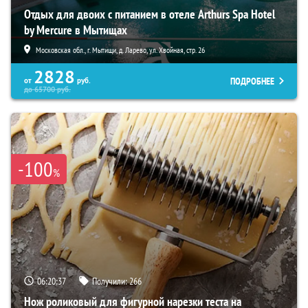
Отдых для двоих с питанием в отеле Arthurs Spa Hotel
by Mercure в Мытищах
Московская обл., г. Мытищи, д. Ларево, ул. Хвойная, стр. 26
2828
ПОДРОБНЕЕ
от
руб.
до
65700
руб.
-100
%
06:20:36
Получили:
266
Нож роликовый для фигурной нарезки теста на