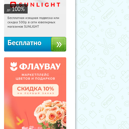
100
%
до
Бесплатная изящная подвеска или
00:58:46
Получили:
73
скидка 500р. в сети ювелирных
Россия
магазинов SUNLIGHT
Бесплатно