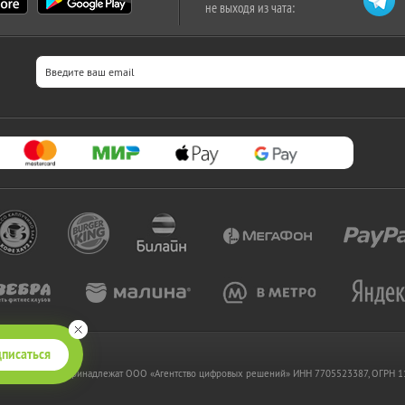
не выходя из чата:
писаться
 www.kupikupon.ru принадлежат OOO «Агентство цифровых решений» ИНН 7705523387, ОГРН