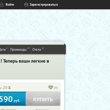
Войти
Зарегистрироваться
6
49
16
Дети
Промокоды
Отели
! Теперь ваши легкие в
20
(0)
и:
590
КУПИТЬ
руб.
 без скидки: