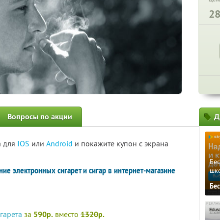
2
Вопросы по акции
Д
а для
IOS
или
Android
и покажите купон с экрана
Бе
ние электронных сигарет и сигар в интернет-магазине
шк
Бе
гарета
за
590р.
вместо
1320
р.