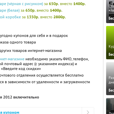
аре (чёрная с рисунком)
за
650р.
вместо
1400
р.
Ра
аре (белая)
за
650р.
вместо
1400
р.
«Э
ной коробке
за
1350р.
вместо
2800
р.
Бе
угодно купонов для себя и в подарок
аказа одного товара
Кур
других товаров интернет-магазина
Бе
рнет-магазине
необходимо указать ФИО, телефон,
й почтовый адрес (с указанием индекса) и
 «Введите код скидки»
почтового отделения осуществляется бесплатно
Ра
ся в зависимости от удаленности и загруженности
дне
Бе
ля 2012 включительно
ся купоном
Люб