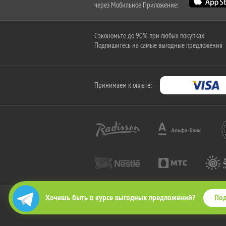
через Мобильное Приложение:
Сэкономьте до 90% при любых покупках
Подпишитесь на самые выгодные предложения
Принимаем к оплате:
Под
Хочешь быть в курсе выгодных предложений?
2010-2026 © КупиКупон. Все права защищены.
Все права на товарный знак "КупиКупон" и на сайт