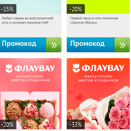
-15
%
-20
%
Любые товары во всей розничной
Первый заказ в сети магазинов
00:58:46
Получили:
83
00:58:46
Получи первым!
сети и интернет-магазине Hoff
«Золотое Яблоко»
Москва, 1-й Волоколамский проезд,
Россия
10с1
Промокод
Промокод
-20
%
-33
%