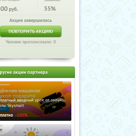
Экономия:
800
55%
руб.
Акция завершилась
ПОВТОРИТЬ АКЦИЮ
Человек проголосовало: 0
ругие акции партнера
сплатный вводный урок от онлайн-
олы Skysmart
сплатно
-100%