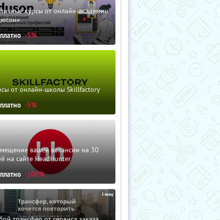
зличные курсы от онлайн-академии
дюсон»
сплатно
-5%
сы от онлайн-школы Skillfactory
сплатно
-5%
змещение вашей вакансии на 30
й на сайте HeadHunter
сплатно
-100%
ой трансфер от сервиса заказа