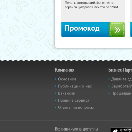
Печать фотографий, фотокниг от
00:58:46
Получили:
4
сервиса цифровой печати netPrint
Россия
Промокод
Компания
Бизнес-Пар
Основное
Давайте сд
Публикации о нас
Заработайт
Вакансии
Прошедши
Правила сервиса
Ответы на вопросы
Все наши купоны доступны