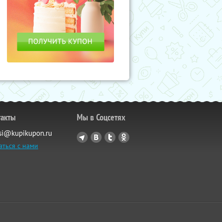
такты
Мы в Соцсетях
si@kupikupon.ru
аться с нами