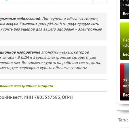
тра
Бе
ерьезных заболеваний.
При курении обычных сигарет,
им людям. Компания pokupki-club.ru рада предложить
 курить без ущерба для вашего здоровья – электронные
Пер
«З
юционное изобретение
японских ученых, которое
Бе
х сигарет. В США и Европе электронные сигареты уже
лярностью. Вы сможете курить на рабочем месте, дома,
месте, где запрещено курить обычные сигареты.
25 
тильная электронная сигарета
по
Бе
ройИнвест",
ИНН 7805537383
, ОГРН
Теги: