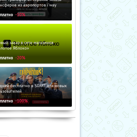
нсферов из аэропортов i'way
сплатно
-10%
вый заказ в сети магазинов
олотое Яблоко»
сплатно
-20%
дней бесплатно в START для новых
льзователей
сплатно
-100%