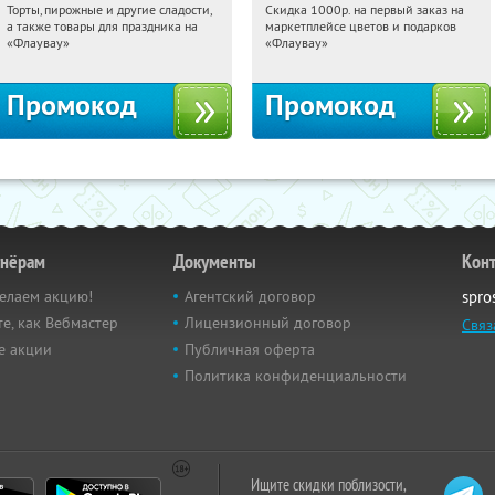
Торты, пирожные и другие сладости,
Скидка 1000р. на первый заказ на
00:58:46
Получили:
6
00:58:46
Получили:
18
а также товары для праздника на
маркетплейсе цветов и подарков
Россия
Россия
«Флаувау»
«Флаувау»
Промокод
Промокод
тнёрам
Документы
Кон
елаем акцию!
Агентский договор
spro
е, как Вебмастер
Лицензионный договор
Связ
е акции
Публичная оферта
Политика конфиденциальности
Ищите скидки поблизости,