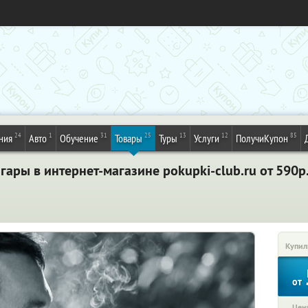
24
1
31
25
13
12
85
ния
Авто
Обучение
Товары
Туры
Услуги
ПолучиКупон
ары в интернет-магазине pokupki-club.ru от 590р.
Купил
от
Цена