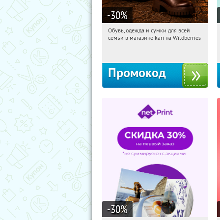
-30
%
Обувь, одежда и сумки для всей
00:58:46
Получили:
30
семьи в магазине kari на Wildberries
Россия
Промокод
-30
%